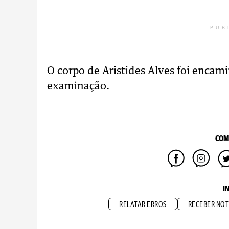
PUB
O corpo de Aristides Alves foi encam
examinação.
COM
I
RELATAR ERROS
RECEBER NOT