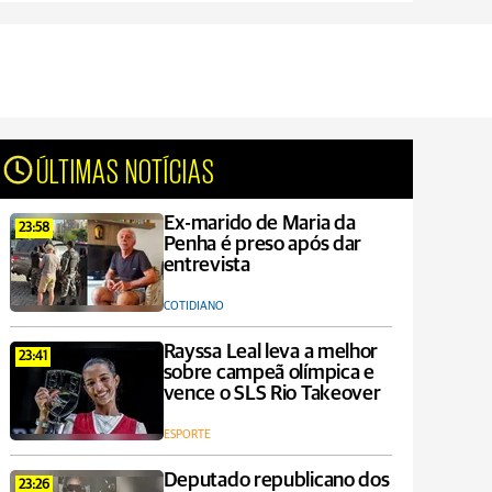
ÚLTIMAS NOTÍCIAS
Ex-marido de Maria da
23:58
Penha é preso após dar
entrevista
COTIDIANO
Rayssa Leal leva a melhor
23:41
sobre campeã olímpica e
vence o SLS Rio Takeover
ESPORTE
Deputado republicano dos
23:26