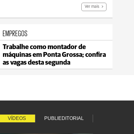
Ver mais
EMPREGOS
Trabalhe como montador de
Jaguariaíva
máquinas em Ponta Grossa; confira
max 18°C
min 18°C
as vagas desta segunda
VÍDEOS
PUBLIEDITORIAL