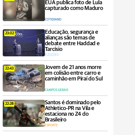
EUA publica foto de Lula
capturado como Maduro
COTIDIANO
Educação, segurança e
23:02
alianças são temas de
debate entre Haddad e
Tarcísio
ELEIÇÕES
Jovem de 21 anos morre
22:43
em colisão entre carro e
caminhão em Piraí do Sul
CAMPOS GERAIS
Santos é dominado pelo
22:28
Athletico-PR na Vila e
estaciona no Z4 do
Brasileiro
ESPORTE