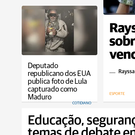
Rays
sobr
venc
Deputado
Rayssa 
republicano dos EUA
publica foto de Lula
capturado como
ESPORTE
Maduro
COTIDIANO
Educação, seguranç
temas de debate e