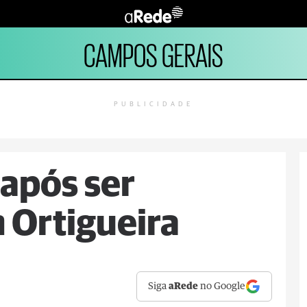
CAMPOS GERAIS
PUBLICIDADE
após ser
 Ortigueira
Siga
aRede
no Google