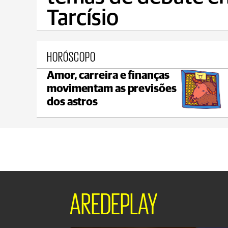
Tarcísio
HORÓSCOPO
Amor, carreira e finanças
Castro
movimentam as previsões
C
max 21°C
min 19°C
dos astros
AREDEPLAY