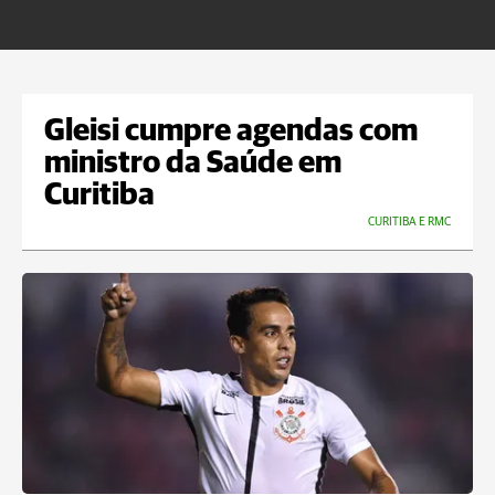
m
Gleisi cumpre agendas com
ministro da Saúde em
Curitiba
CURITIBA E RMC