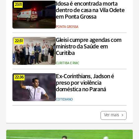
Idosa é encontrada morta
23:11
dentro de casa na Vila Odete
em Ponta Grossa
PONTA GROSSA
Gleisi cumpre agendas com
22:51
ministro da Saúde em
Curitiba
CURITIBA E RMC
Ex-Corinthians, Jadson é
22:36
preso por violência
doméstica no Paraná
COTIDIANO
Ver mais