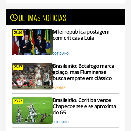
ÚLTIMAS NOTÍCIAS
Milei republica postagem
23:56
com críticas a Lula
COTIDIANO
Brasileirão: Botafogo marca
23:37
golaço, mas Fluminense
busca empate em clássico
ESPORTE
Brasileirão: Coritiba vence
23:22
Chapecoense e se aproxima
do G5
COTIDIANO