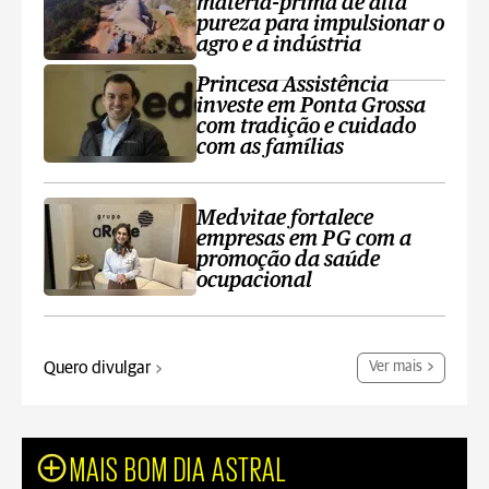
matéria-prima de alta
pureza para impulsionar o
agro e a indústria
Princesa Assistência
investe em Ponta Grossa
com tradição e cuidado
com as famílias
Medvitae fortalece
empresas em PG com a
promoção da saúde
ocupacional
Quero divulgar
Ver mais
MAIS BOM DIA ASTRAL