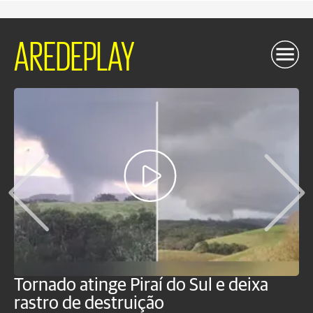
AREDEPLAY
Tornado atinge Piraí do Sul e deixa
H
rastro de destruição
C