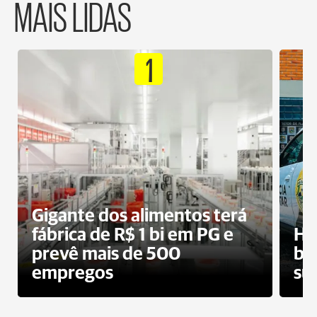
MAIS LIDAS
1
Gigante dos alimentos terá
fábrica de R$ 1 bi em PG e
Ho
prevê mais de 500
bo
empregos
su