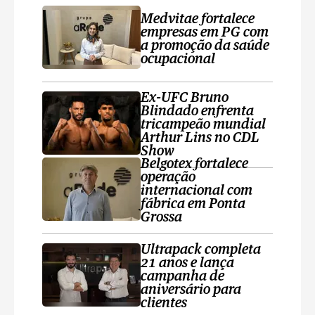
Medvitae fortalece
empresas em PG com
a promoção da saúde
ocupacional
Ex-UFC Bruno
Blindado enfrenta
tricampeão mundial
Arthur Lins no CDL
Show
Belgotex fortalece
operação
internacional com
fábrica em Ponta
Grossa
Ultrapack completa
21 anos e lança
campanha de
aniversário para
clientes