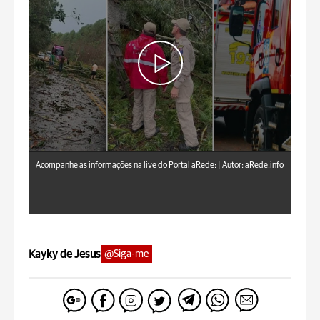
aRede.info
Acompanhe as informações na live do Portal aRede: |
Autor: aRede.info
Kayky de Jesus
@Siga-me