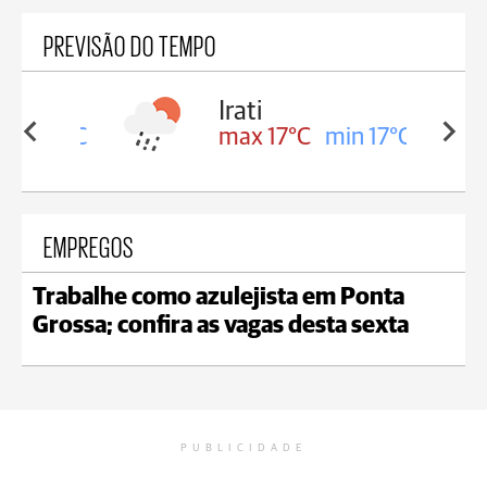
PREVISÃO DO TEMPO
Irati
in 16°C
max 17°C
min 17°C
EMPREGOS
Trabalhe como azulejista em Ponta
Grossa; confira as vagas desta sexta
PUBLICIDADE