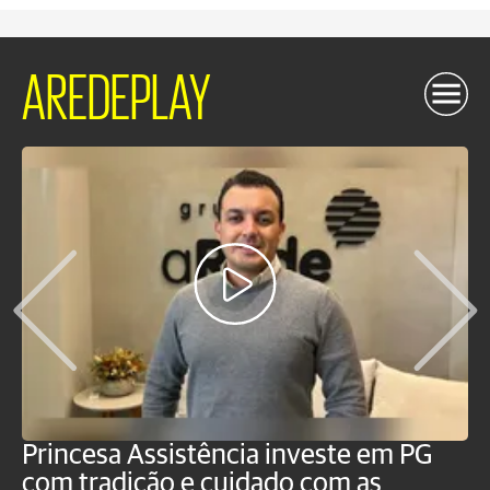
AREDEPLAY
Princesa Assistência investe em PG
O
com tradição e cuidado com as
p