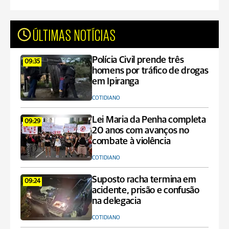
ÚLTIMAS NOTÍCIAS
Polícia Civil prende três
09:35
homens por tráfico de drogas
em Ipiranga
COTIDIANO
Lei Maria da Penha completa
09:29
20 anos com avanços no
combate à violência
COTIDIANO
Suposto racha termina em
09:24
acidente, prisão e confusão
na delegacia
COTIDIANO