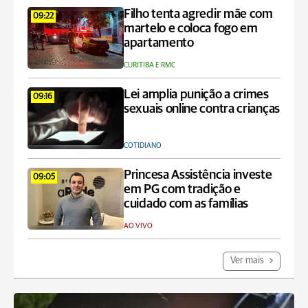
Filho tenta agredir mãe com
09:22
martelo e coloca fogo em
apartamento
CURITIBA E RMC
Lei amplia punição a crimes
09:16
sexuais online contra crianças
COTIDIANO
Princesa Assistência investe
09:05
em PG com tradição e
cuidado com as famílias
AO VIVO
Ver mais