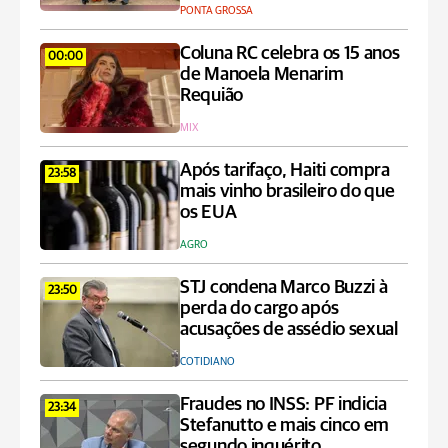
PONTA GROSSA
Coluna RC celebra os 15 anos
00:00
de Manoela Menarim
Requião
MIX
Após tarifaço, Haiti compra
23:58
mais vinho brasileiro do que
os EUA
AGRO
STJ condena Marco Buzzi à
23:50
perda do cargo após
acusações de assédio sexual
COTIDIANO
Fraudes no INSS: PF indicia
23:34
Stefanutto e mais cinco em
segundo inquérito