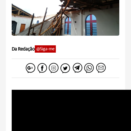
Da Redação
@Siga-me