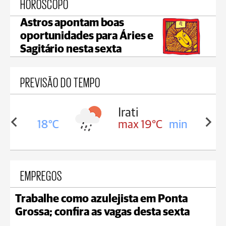
HORÓSCOPO
Astros apontam boas
oportunidades para Áries e
Sagitário nesta sexta
PREVISÃO DO TEMPO
Irati
in 18°C
max 19°C
min 17°C
EMPREGOS
Trabalhe como azulejista em Ponta
Grossa; confira as vagas desta sexta