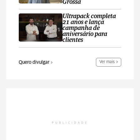
Grossa
Ultrapack completa
21 anos e lança
campanha de
aniversário para
clientes
Quero divulgar
Ver mais
PUBLICIDADE