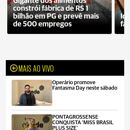
Gigante dos alimentos
constrói fábrica de RS 1
bilhão em PG e prevê mais
Id
de 500 empregos
fa
MAIS AO VIVO
Operário promove
Fantasma Day neste sábado
PONTAGROSSENSE
CONQUISTA 'MISS BRASIL
PLUS SIZE'