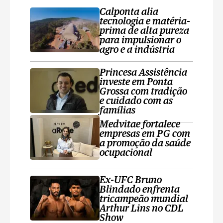
Calponta alia
tecnologia e matéria-
prima de alta pureza
para impulsionar o
agro e a indústria
Princesa Assistência
investe em Ponta
Grossa com tradição
e cuidado com as
famílias
Medvitae fortalece
empresas em PG com
a promoção da saúde
ocupacional
Ex-UFC Bruno
Blindado enfrenta
tricampeão mundial
Arthur Lins no CDL
Show