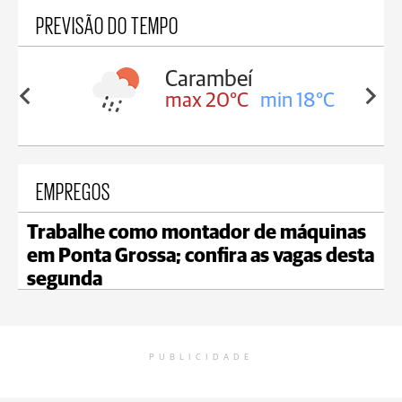
PREVISÃO DO TEMPO
Carambeí
in 18°C
max 20°C
min 18°C
EMPREGOS
Trabalhe como montador de máquinas
em Ponta Grossa; confira as vagas desta
segunda
PUBLICIDADE