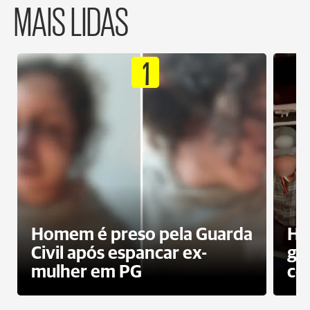
MAIS LIDAS
1
Homem é preso pela Guarda
Ho
Civil após espancar ex-
gr
mulher em PG
co