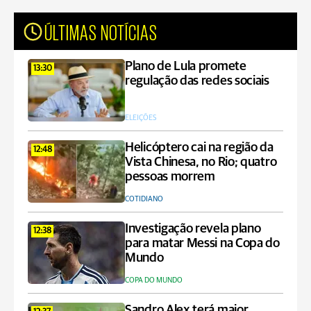
ÚLTIMAS NOTÍCIAS
Plano de Lula promete
13:30
regulação das redes sociais
ELEIÇÕES
Helicóptero cai na região da
12:48
Vista Chinesa, no Rio; quatro
pessoas morrem
COTIDIANO
Investigação revela plano
12:38
para matar Messi na Copa do
Mundo
COPA DO MUNDO
Sandro Alex terá maior