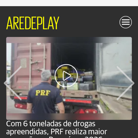
AREDEPLAY
Com 6 toneladas de drogas
F
apreendidas, PRF realiza maior
p