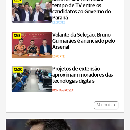
12:37
tempo de TV entre os
candidatos ao Governo do
Paraná
ELEIÇÕES
Volante da Seleção, Bruno
12:13
Guimarães é anunciado pelo
Arsenal
ESPORTE
Projetos de extensão
12:00
aproximam moradores das
tecnologias digitais
PONTA GROSSA
Ver mais