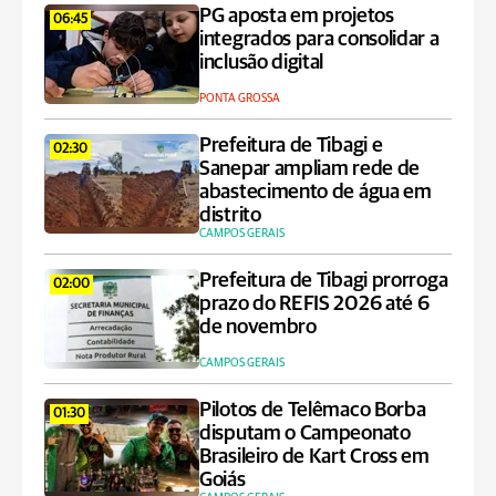
PG aposta em projetos
06:45
integrados para consolidar a
inclusão digital
PONTA GROSSA
Prefeitura de Tibagi e
02:30
Sanepar ampliam rede de
abastecimento de água em
distrito
CAMPOS GERAIS
Prefeitura de Tibagi prorroga
02:00
prazo do REFIS 2026 até 6
de novembro
CAMPOS GERAIS
Pilotos de Telêmaco Borba
01:30
disputam o Campeonato
Brasileiro de Kart Cross em
Goiás