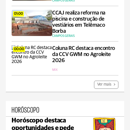
CAMPOS GERAIS
CCAJ realiza reforma na
01:00
piscina e construção de
vestiários em Telêmaco
Borba
CAMPOS GERAIS
Coluna RC destaca encontro
00:00
da CCV GWM no Agroleite
2026
MIX
Ver mais
HORÓSCOPO
Horóscopo destaca
oportunidades e pede