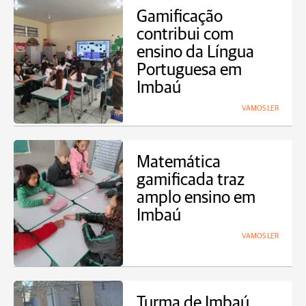
Gamificação
contribui com
ensino da Língua
Portuguesa em
Imbaú
VAMOS LER
Matemática
gamificada traz
amplo ensino em
Imbaú
VAMOS LER
Turma de Imbaú