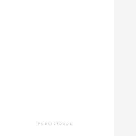
nfira a série de registros do amplo trabalho realizado em sa
PUBLICIDADE