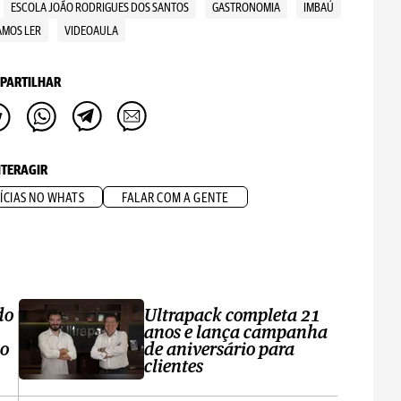
ESCOLA JOÃO RODRIGUES DOS SANTOS
GASTRONOMIA
IMBAÚ
AMOS LER
VIDEOAULA
PARTILHAR
NTERAGIR
ÍCIAS NO WHATS
FALAR COM A GENTE
do
Ultrapack completa 21
anos e lança campanha
no
de aniversário para
clientes