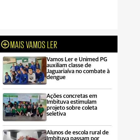
MAIS VAMOS LER
Vamos Ler e Unimed PG
auxiliam classe de
Jaguariaíva no combate à
dengue
Ações concretas em
Imbituva estimulam
projeto sobre coleta
seletiva
Alunos de escola rural de
Imbituva passam por