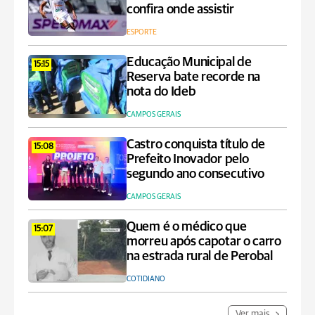
confira onde assistir
ESPORTE
Educação Municipal de
15:15
Reserva bate recorde na
nota do Ideb
CAMPOS GERAIS
Castro conquista título de
15:08
Prefeito Inovador pelo
segundo ano consecutivo
CAMPOS GERAIS
Quem é o médico que
15:07
morreu após capotar o carro
na estrada rural de Perobal
COTIDIANO
Ver mais