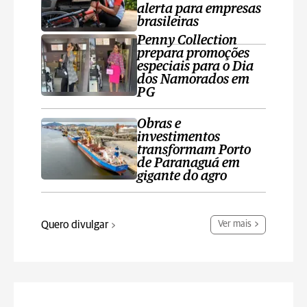
alerta para empresas
brasileiras
Penny Collection
prepara promoções
especiais para o Dia
dos Namorados em
PG
Obras e
investimentos
transformam Porto
de Paranaguá em
gigante do agro
Quero divulgar
Ver mais