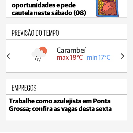
oportunidades e pede
cautela neste sábado (08)
PREVISÃO DO TEMPO
Carambeí
in 18°C
max 18°C
min 17°C
EMPREGOS
Trabalhe como azulejista em Ponta
Grossa; confira as vagas desta sexta