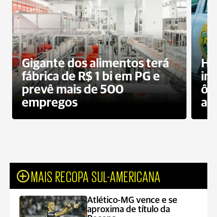
Gigante dos alimentos terá
Ho
fábrica de R$ 1 bi em PG e
im
prevê mais de 500
ôn
empregos
ac
MAIS RECOPA SUL-AMERICANA
Atlético-MG vence e se
aproxima de título da