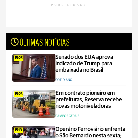
PUBLICIDADE
ÚLTIMAS NOTÍCIAS
Senado dos EUA aprova
15:25
indicado de Trump para
embaixada no Brasil
COTIDIANO
Em contrato pioneiro em
15:23
prefeituras, Reserva recebe
novas motoniveladoras
CAMPOS GERAIS
Operário Ferroviário enfrenta
15:19
o São Bernardo nesta sexta;