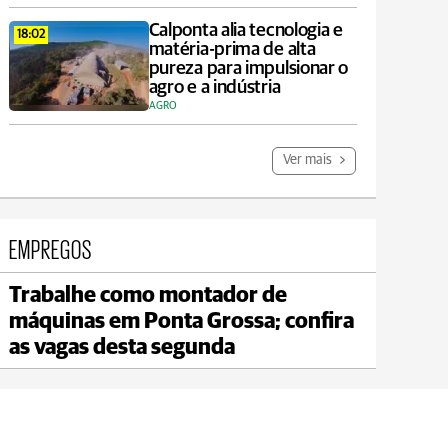
Calponta alia tecnologia e
18:02
matéria-prima de alta
pureza para impulsionar o
agro e a indústria
AGRO
Ver mais
EMPREGOS
Trabalhe como montador de
Jaguariaíva
máquinas em Ponta Grossa; confira
max 19°C
min 18°C
as vagas desta segunda