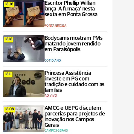
Escritor Phellip Willian
18:26
lança 'A fumaça' nesta
sexta em Ponta Grossa
PONTA GROSSA
Bodycams mostram PMs
18:18
matando jovem rendido
em Paraisópolis
COTIDIANO
Princesa Assistência
18:11
investe em PG com
tradição e cuidado com as
famílias
AO VIVO
AMCG e UEPG discutem
18:08
parcerias para projetos de
inovação nos Campos
Gerais
CAMPOS GERAIS