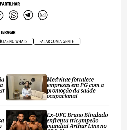
PARTILHAR
NTERAGIR
ÍCIAS NO WHATS
FALAR COM A GENTE
ia
Medvitae fortalece
ta
empresas em PG com a
ar
promoção da saúde
ocupacional
Ex-UFC Bruno Blindado
sa
enfrenta tricampeão
o
mundial Arthur Lins no