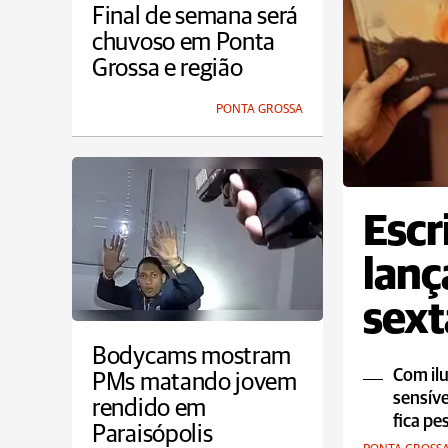
Final de semana será
chuvoso em Ponta
Grossa e região
PONTA GROSSA
Escr
lanç
sext
Bodycams mostram
Com ilu
PMs matando jovem
sensíve
rendido em
fica pe
Paraisópolis