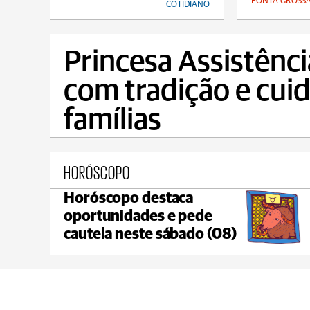
PONTA GROSS
COTIDIANO
Princesa Assistênc
com tradição e cui
famílias
HORÓSCOPO
Horóscopo destaca
Castro
oportunidades e pede
max 18°C
min 18°C
cautela neste sábado (08)