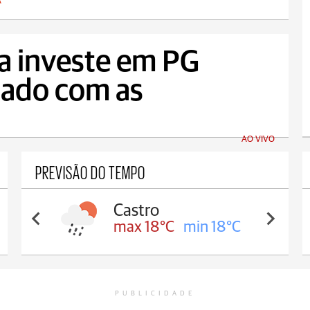
A
ia investe em PG
dado com as
AO VIVO
PREVISÃO DO TEMPO
Carambeí
max 18°C
min 17°C
PUBLICIDADE