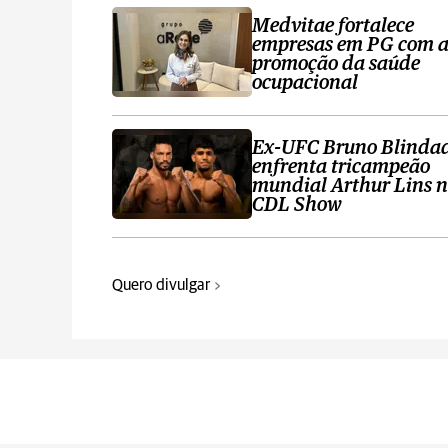
Medvitae fortalece
empresas em PG com 
promoção da saúde
ocupacional
Ex-UFC Bruno Blinda
enfrenta tricampeão
mundial Arthur Lins 
CDL Show
Quero divulgar