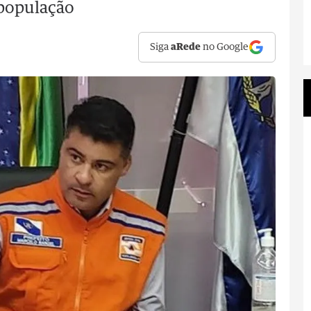
 população
Siga
aRede
no Google