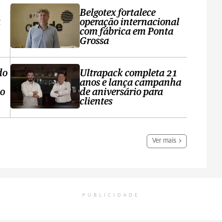
Belgotex fortalece
a
operação internacional
com fábrica em Ponta
Grossa
do
Ultrapack completa 21
anos e lança campanha
no
de aniversário para
clientes
Ver mais
PUBLICIDADE