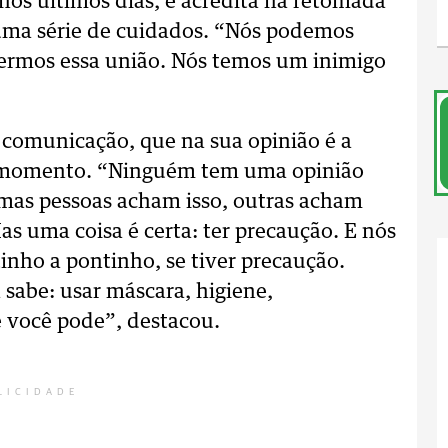
nos últimos dias, e acredita na retomada
uma série de cuidados. “Nós podemos
vermos essa união. Nós temos um inimigo
 comunicação, que na sua opinião é a
o momento. “Ninguém tem uma opinião
umas pessoas acham isso, outras acham
as uma coisa é certa: ter precaução. E nós
nho a pontinho, se tiver precaução.
sabe: usar máscara, higiene,
e você pode”, destacou.
LICIDADE