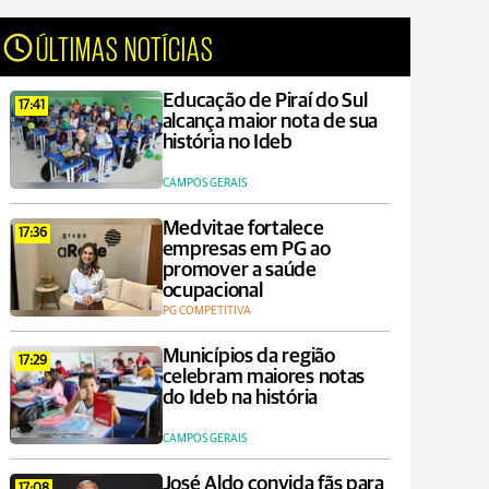
ÚLTIMAS NOTÍCIAS
Educação de Piraí do Sul
17:41
alcança maior nota de sua
história no Ideb
CAMPOS GERAIS
Medvitae fortalece
17:36
empresas em PG ao
promover a saúde
ocupacional
PG COMPETITIVA
Municípios da região
17:29
celebram maiores notas
do Ideb na história
CAMPOS GERAIS
José Aldo convida fãs para