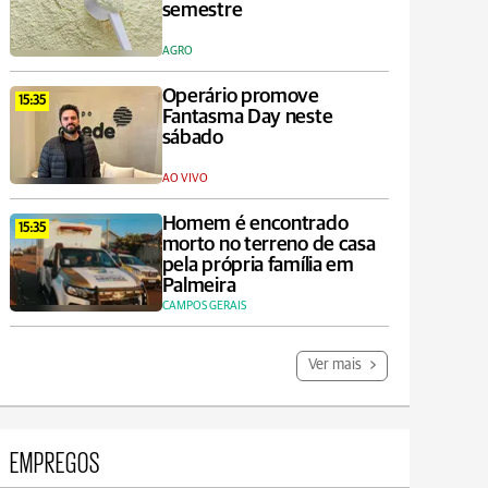
semestre
AGRO
Operário promove
15:35
Fantasma Day neste
sábado
AO VIVO
Homem é encontrado
15:35
morto no terreno de casa
pela própria família em
Palmeira
CAMPOS GERAIS
Ver mais
EMPREGOS