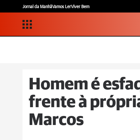
Jornal da Manhã
Vamos Ler
Viver Bem
Homem é esfa
frente à própri
Marcos