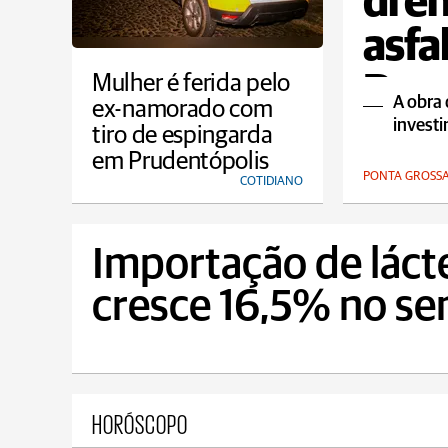
dren
asfa
Para
Mulher é ferida pelo
A obra
ex-namorado com
investi
tiro de espingarda
em Prudentópolis
PONTA GROSS
COTIDIANO
Importação de láct
cresce 16,5% no s
HORÓSCOPO