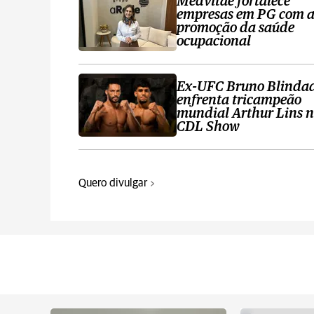
Medvitae fortalece
empresas em PG com 
promoção da saúde
ocupacional
Ex-UFC Bruno Blinda
enfrenta tricampeão
mundial Arthur Lins 
CDL Show
Quero divulgar