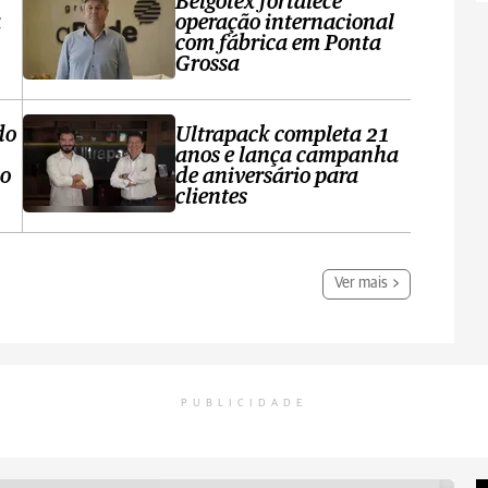
Belgotex fortalece
a
operação internacional
com fábrica em Ponta
Grossa
do
Ultrapack completa 21
anos e lança campanha
no
de aniversário para
clientes
Ver mais
PUBLICIDADE