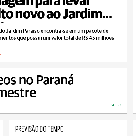
agem para levar
lto novo ao Jardim
íso
 do Jardim Paraíso encontra-se em um pacote de
mentos que possui um valor total de R$ 45 milhões
A
eos no Paraná
emestre
AGRO
PREVISÃO DO TEMPO