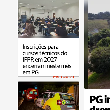
Inscrições para
cursos técnicos do
IFPR em 2027
encerram neste mês
em PG
PONTA GROSSA
PG i