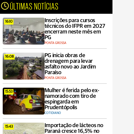
ÚLTIMAS NOTÍCIAS
Inscrições para cursos
16:10
técnicos do IFPR em 2027
encerram neste mês em
PG
PONTA GROSSA
PG inicia obras de
16:08
drenagem para levar
asfalto novo ao Jardim
Paraíso
PONTA GROSSA
Mulher é ferida pelo ex-
15:53
namorado com tiro de
espingarda em
Prudentópolis
COTIDIANO
Importação de lácteos no
15:43
Paraná cresce 16,5% no