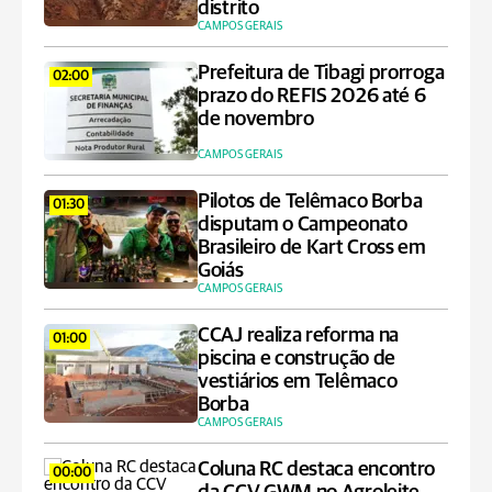
distrito
CAMPOS GERAIS
Prefeitura de Tibagi prorroga
02:00
prazo do REFIS 2026 até 6
de novembro
CAMPOS GERAIS
Pilotos de Telêmaco Borba
01:30
disputam o Campeonato
Brasileiro de Kart Cross em
Goiás
CAMPOS GERAIS
CCAJ realiza reforma na
01:00
piscina e construção de
vestiários em Telêmaco
Borba
CAMPOS GERAIS
Coluna RC destaca encontro
00:00