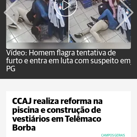
Vídeo: Homem flagra tentativa de
B
furto e entra em luta com suspeito em
j
PG
CCAJ realiza reforma na
piscina e construção de
vestiários em Telêmaco
Borba
CAMPOS GERAIS