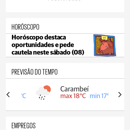
PUBLICIDADE
HORÓSCOPO
Horóscopo destaca
oportunidades e pede
cautela neste sábado (08)
PREVISÃO DO TEMPO
Carambeí
in 18°C
max 18°C
min 17°C
EMPREGOS