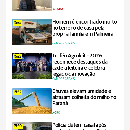
AO VIVO
Homem é encontrado morto
15:35
no terreno de casa pela
própria família em Palmeira
CAMPOS GERAIS
Troféu Agroleite 2026
15:32
reconhece destaques da
cadeia leiteira e celebra
legado da inovação
CAMPOS GERAIS
Chuvas elevam umidade e
15:32
atrasam colheita do milho no
Paraná
AGRO
Polícia detém casal após
15:30