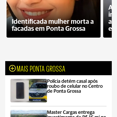
Al
in
Identificada mulher morta a
ag
facadas em Ponta Grossa
es
MAIS PONTA GROSSA
Polícia detém casal após
roubo de celular no Centro
de Ponta Grossa
Master Cargas entrega