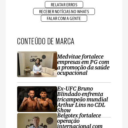
RELATAR ERROS
RECEBER NOTÍCIAS NO WHATS
FALAR COM A GENTE
CONTEÚDO DE MARCA
Medvitae fortalece
empresas em PG com
a promoção da saúde
ocupacional
Ex-UFC Bruno
Blindado enfrenta
tricampeão mundial
Arthur Lins no CDL
Show
Belgotex fortalece
operação
internacional com