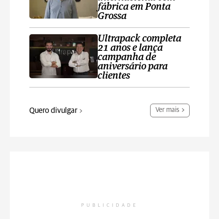
fábrica em Ponta
Grossa
Ultrapack completa
21 anos e lança
campanha de
aniversário para
clientes
Quero divulgar
Ver mais
PUBLICIDADE