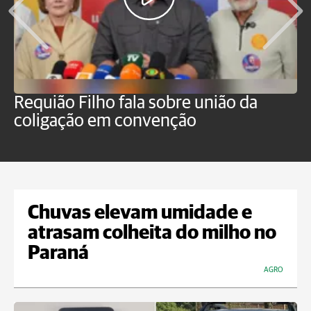
Requião Filho fala sobre união da
M
coligação em convenção
E
Chuvas elevam umidade e
atrasam colheita do milho no
Paraná
AGRO