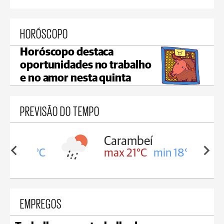
HORÓSCOPO
Horóscopo destaca
oportunidades no trabalho
e no amor nesta quinta
PREVISÃO DO TEMPO
Carambeí
in 18°C
max 21°C
min 18°C
EMPREGOS