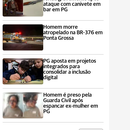
ataque com canivete em
bar em PG
Homem morre
atropelado na BR-376 em
Ponta Grossa
PG aposta em projetos
integrados para
consolidar a inclusão
digital
Homem é preso pela
Guarda Civil após
espancar ex-mulher em
PG