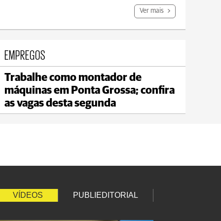
Ver mais
EMPREGOS
Trabalhe como montador de
Carambeí
máquinas em Ponta Grossa; confira
max 18°C
min 17°C
as vagas desta segunda
VÍDEOS
PUBLIEDITORIAL