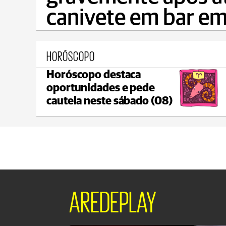
canivete em bar e
HORÓSCOPO
Horóscopo destaca
Ponta Grossa
oportunidades e pede
max 17°C
min 17°C
cautela neste sábado (08)
AREDEPLAY