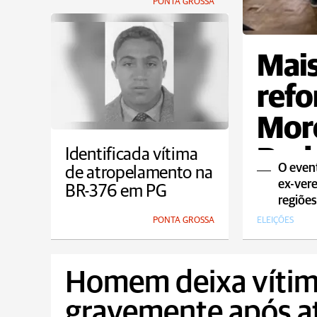
PONTA GROSSA
Mais
refo
Moro
Pod
Identificada vítima
O event
de atropelamento na
ex-vere
BR-376 em PG
regiõe
PONTA GROSSA
ELEIÇÕES
Homem deixa vítim
gravemente após a