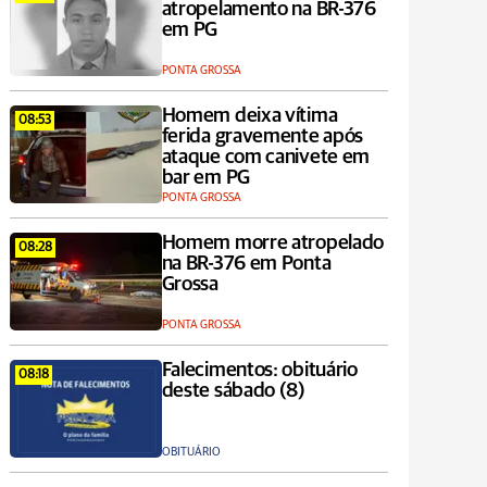
atropelamento na BR-376
em PG
PONTA GROSSA
Homem deixa vítima
08:53
ferida gravemente após
ataque com canivete em
bar em PG
PONTA GROSSA
Homem morre atropelado
08:28
na BR-376 em Ponta
Grossa
PONTA GROSSA
Falecimentos: obituário
08:18
deste sábado (8)
OBITUÁRIO