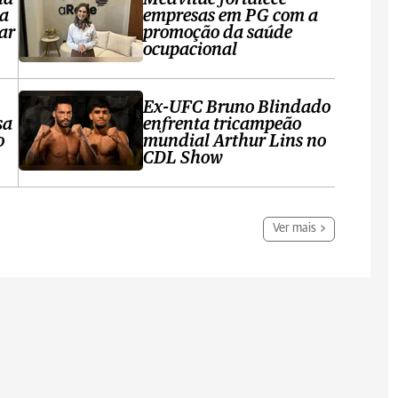
ta
empresas em PG com a
ar
promoção da saúde
ocupacional
Ex-UFC Bruno Blindado
sa
enfrenta tricampeão
o
mundial Arthur Lins no
CDL Show
Ver mais