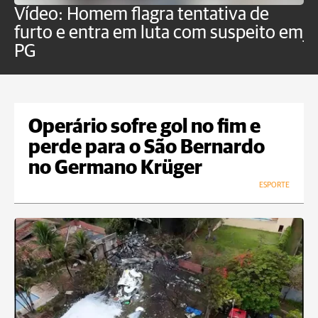
Vídeo: Homem flagra tentativa de
B
furto e entra em luta com suspeito em
j
PG
Operário sofre gol no fim e
perde para o São Bernardo
no Germano Krüger
ESPORTE