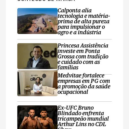
Calponta alia
tecnologia e matéria-
prima de alta pureza
para impulsionar o
agro e a indústria
Princesa Assistência
investe em Ponta
Grossa com tradição
e cuidado com as
famílias
Medvitae fortalece
empresas em PG com
a promoção da saúde
ocupacional
Ex-UFC Bruno
Blindado enfrenta
tricampeão mundial
Arthur Lins no CDL