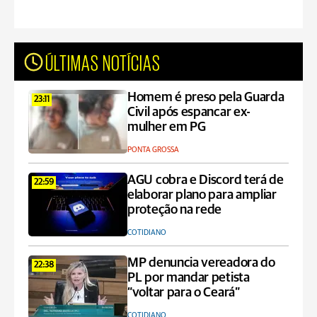
ÚLTIMAS NOTÍCIAS
Homem é preso pela Guarda
23:11
Civil após espancar ex-
mulher em PG
PONTA GROSSA
AGU cobra e Discord terá de
22:59
elaborar plano para ampliar
proteção na rede
COTIDIANO
MP denuncia vereadora do
22:38
PL por mandar petista
“voltar para o Ceará”
COTIDIANO