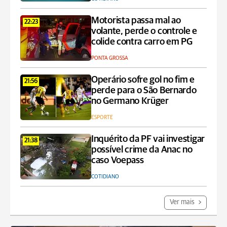
Motorista passa mal ao
22:23
volante, perde o controle e
colide contra carro em PG
PONTA GROSSA
Operário sofre gol no fim e
21:56
perde para o São Bernardo
no Germano Krüger
ESPORTE
Inquérito da PF vai investigar
21:38
possível crime da Anac no
caso Voepass
COTIDIANO
Ver mais