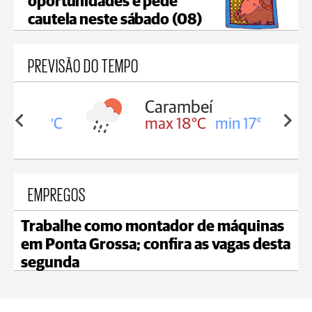
oportunidades e pede
cautela neste sábado (08)
PREVISÃO DO TEMPO
Carambeí
in 18°C
max 18°C
min 17°C
EMPREGOS
Trabalhe como montador de máquinas
em Ponta Grossa; confira as vagas desta
segunda