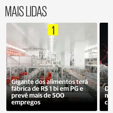
MAIS LIDAS
1
Gigante dos alimentos terá
fábrica de R$ 1 bi em PG e
De
prevê mais de 500
mo
empregos
ci