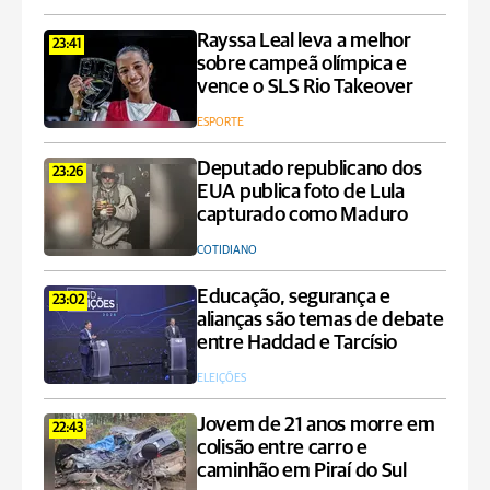
Rayssa Leal leva a melhor
23:41
sobre campeã olímpica e
vence o SLS Rio Takeover
ESPORTE
Deputado republicano dos
23:26
EUA publica foto de Lula
capturado como Maduro
COTIDIANO
Educação, segurança e
23:02
alianças são temas de debate
entre Haddad e Tarcísio
ELEIÇÕES
Jovem de 21 anos morre em
22:43
colisão entre carro e
caminhão em Piraí do Sul