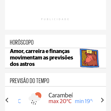
PUBLICIDADE
HORÓSCOPO
Amor, carreira e finanças
movimentam as previsões
dos astros
PREVISÃO DO TEMPO
Carambeí
in 19°C
max 20°C
min 19°C