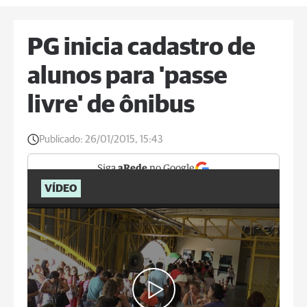
PG inicia cadastro de
alunos para 'passe
livre' de ônibus
Publicado:
26/01/2015, 15:43
Siga
aRede
no Google
VÍDEO