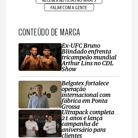
RECEBER NOTÍCIAS NO WHATS
FALAR COM A GENTE
CONTEÚDO DE MARCA
Ex-UFC Bruno
Blindado enfrenta
tricampeão mundial
Arthur Lins no CDL
Show
Belgotex fortalece
operação
internacional com
fábrica em Ponta
Grossa
Ultrapack completa
21 anos e lança
campanha de
aniversário para
clientes