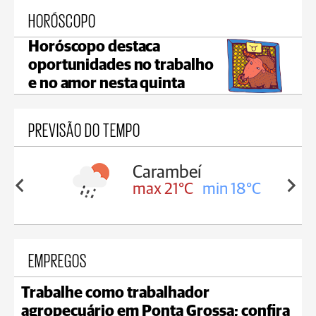
HORÓSCOPO
Horóscopo destaca
oportunidades no trabalho
e no amor nesta quinta
PREVISÃO DO TEMPO
Carambeí
in 18°C
max 21°C
min 18°C
EMPREGOS
Trabalhe como trabalhador
agropecuário em Ponta Grossa; confira