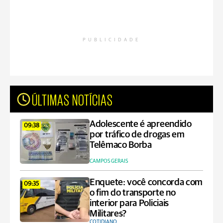
PUBLICIDADE
ÚLTIMAS NOTÍCIAS
Adolescente é apreendido
09:38
por tráfico de drogas em
Telêmaco Borba
CAMPOS GERAIS
Enquete: você concorda com
09:35
o fim do transporte no
interior para Policiais
Militares?
COTIDIANO