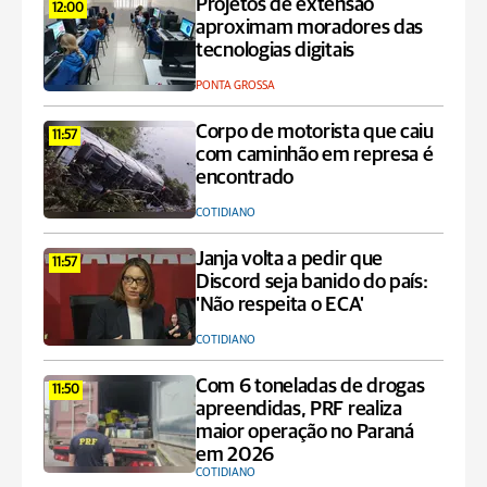
Projetos de extensão
12:00
aproximam moradores das
tecnologias digitais
PONTA GROSSA
Corpo de motorista que caiu
11:57
com caminhão em represa é
encontrado
COTIDIANO
Janja volta a pedir que
11:57
Discord seja banido do país:
'Não respeita o ECA'
COTIDIANO
Com 6 toneladas de drogas
11:50
apreendidas, PRF realiza
maior operação no Paraná
em 2026
COTIDIANO