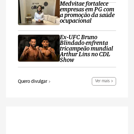
Medvitae fortalece
empresas em PG com
a promoção da saúde
ocupacional
Ex-UFC Bruno
Blindado enfrenta
tricampeão mundial
Arthur Lins no CDL
Show
Quero divulgar
Ver mais