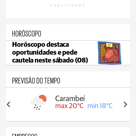
PUBLICIDADE
HORÓSCOPO
Horóscopo destaca
oportunidades e pede
cautela neste sábado (08)
PREVISÃO DO TEMPO
Jaguariaíva
min 18°C
max 20°C
min 18°C