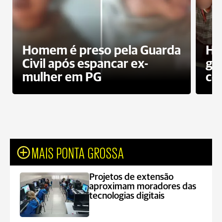
Homem é preso pela Guarda
Ho
Civil após espancar ex-
gr
mulher em PG
co
MAIS PONTA GROSSA
Projetos de extensão
aproximam moradores das
tecnologias digitais