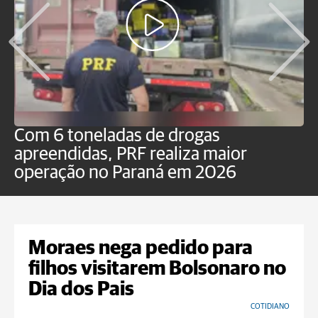
Com 6 toneladas de drogas
F
apreendidas, PRF realiza maior
p
operação no Paraná em 2026
Moraes nega pedido para
filhos visitarem Bolsonaro no
Dia dos Pais
COTIDIANO