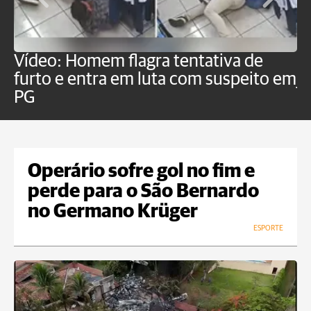
Vídeo: Homem flagra tentativa de
B
furto e entra em luta com suspeito em
j
PG
Operário sofre gol no fim e
perde para o São Bernardo
no Germano Krüger
ESPORTE