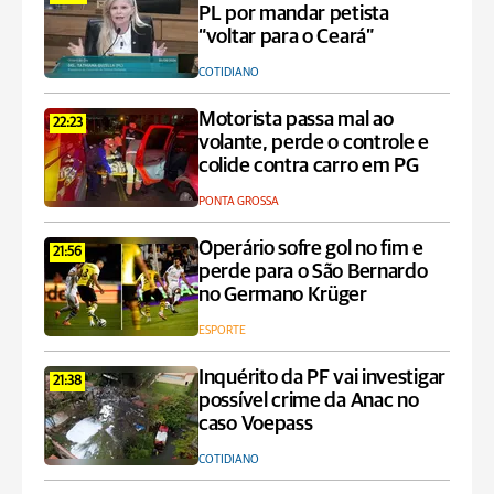
PL por mandar petista
“voltar para o Ceará”
COTIDIANO
Motorista passa mal ao
22:23
volante, perde o controle e
colide contra carro em PG
PONTA GROSSA
Operário sofre gol no fim e
21:56
perde para o São Bernardo
no Germano Krüger
ESPORTE
Inquérito da PF vai investigar
21:38
possível crime da Anac no
caso Voepass
COTIDIANO