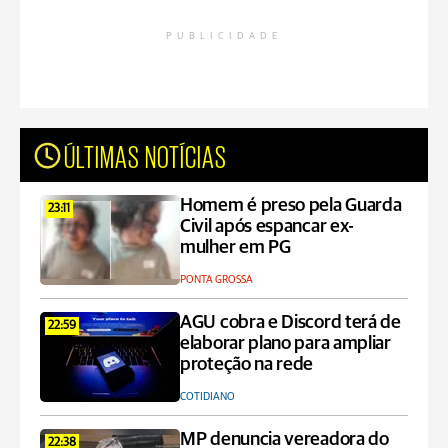
PUBLICIDADE
ÚLTIMAS NOTÍCIAS
Homem é preso pela Guarda
23:11
Civil após espancar ex-
mulher em PG
PONTA GROSSA
AGU cobra e Discord terá de
22:59
elaborar plano para ampliar
proteção na rede
COTIDIANO
MP denuncia vereadora do
22:38