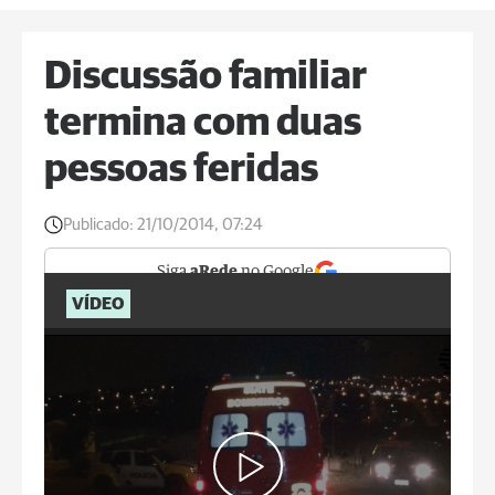
Discussão familiar
termina com duas
pessoas feridas
Publicado:
21/10/2014, 07:24
Siga
aRede
no Google
VÍDEO