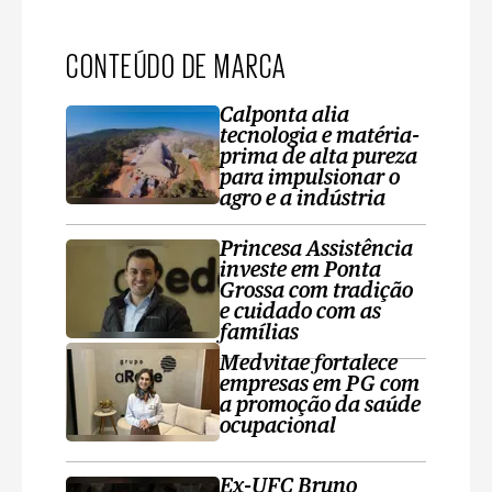
CONTEÚDO DE MARCA
Calponta alia
tecnologia e matéria-
prima de alta pureza
para impulsionar o
agro e a indústria
Princesa Assistência
investe em Ponta
Grossa com tradição
e cuidado com as
famílias
Medvitae fortalece
empresas em PG com
a promoção da saúde
ocupacional
Ex-UFC Bruno