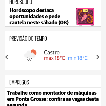
HORÓSCOPO
Horóscopo destaca
oportunidades e pede
cautela neste sábado (08)
PREVISÃO DO TEMPO
ssa
Castro
in 17°C
max 18°C
min 18°C
EMPREGOS
Trabalhe como montador de máquinas
em Ponta Grossa; confira as vagas desta
segunda