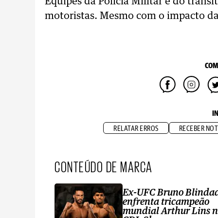
Equipes da Polícia Militar e do trâns
motoristas. Mesmo com o impacto da 
COM
I
RELATAR ERROS
RECEBER NOT
CONTEÚDO DE MARCA
Ex-UFC Bruno Blinda
enfrenta tricampeão
mundial Arthur Lins 