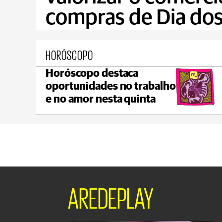
compras de Dia dos
HORÓSCOPO
Horóscopo destaca
Prudentópolis
oportunidades no trabalho
C
max 21°C
min 17°C
e no amor nesta quinta
AREDEPLAY