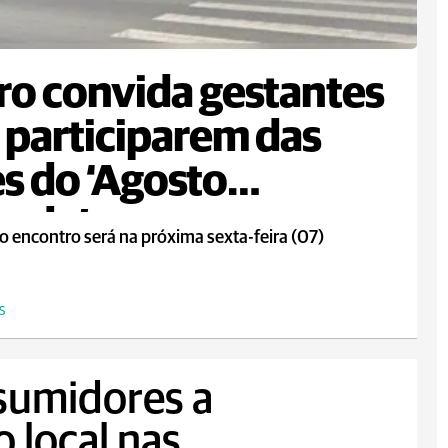
ro convida gestantes
 participarem das
s do ‘Agosto
rado’
o encontro será na próxima sexta-feira (07)
S
sumidores a
o local nas