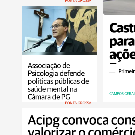
PONTA GROSSA
Cast
para
açõe
Dou
Associação de
Primeir
Psicologia defende
políticas públicas de
saúde mental na
CAMPOS GERAI
Câmara de PG
PONTA GROSSA
Acipg convoca con
valorizar o comérci