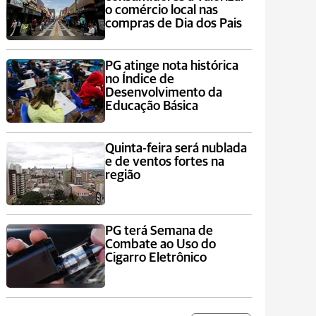
o comércio local nas
compras de Dia dos Pais
PG atinge nota histórica
no Índice de
Desenvolvimento da
Educação Básica
Quinta-feira será nublada
e de ventos fortes na
região
PG terá Semana de
Combate ao Uso do
Cigarro Eletrônico