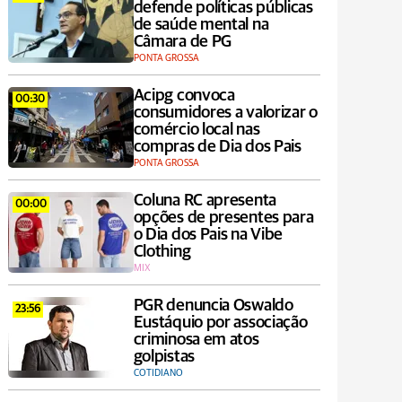
defende políticas públicas
de saúde mental na
Câmara de PG
PONTA GROSSA
Acipg convoca
00:30
consumidores a valorizar o
comércio local nas
compras de Dia dos Pais
PONTA GROSSA
Coluna RC apresenta
00:00
opções de presentes para
o Dia dos Pais na Vibe
Clothing
MIX
PGR denuncia Oswaldo
23:56
Eustáquio por associação
criminosa em atos
golpistas
COTIDIANO