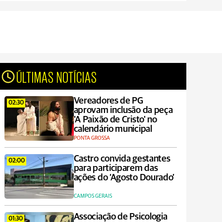
ÚLTIMAS NOTÍCIAS
Vereadores de PG
02:30
aprovam inclusão da peça
'A Paixão de Cristo' no
calendário municipal
PONTA GROSSA
Castro convida gestantes
02:00
para participarem das
ações do ‘Agosto Dourado’
CAMPOS GERAIS
Associação de Psicologia
01:30