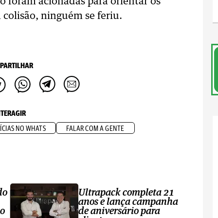
ito foram acionadas para orientar os
colisão, ninguém se feriu.
PARTILHAR
NTERAGIR
ÍCIAS NO WHATS
FALAR COM A GENTE
do
Ultrapack completa 21
anos e lança campanha
no
de aniversário para