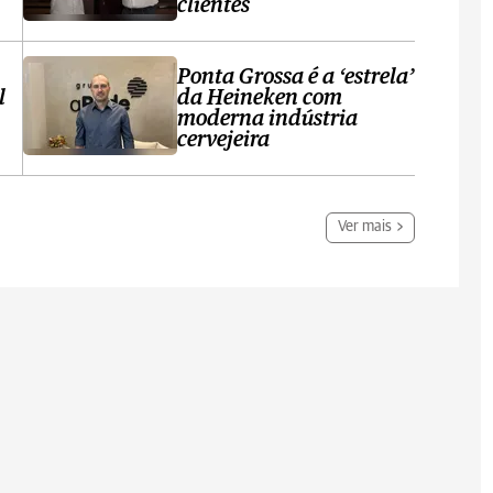
clientes
Ponta Grossa é a ‘estrela’
l
da Heineken com
moderna indústria
cervejeira
Ver mais