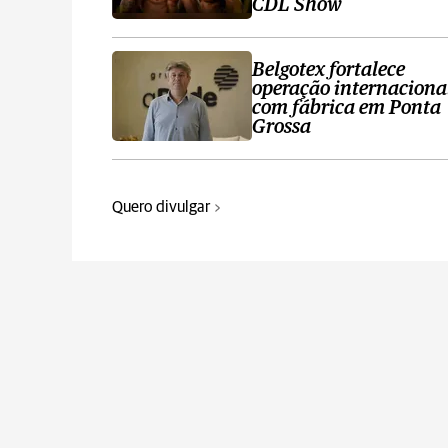
CDL Show
Belgotex fortalece
operação internaciona
com fábrica em Ponta
Grossa
Quero divulgar