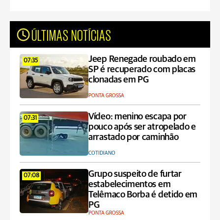
ÚLTIMAS NOTÍCIAS
Jeep Renegade roubado em
07:35
SP é recuperado com placas
clonadas em PG
PONTA GROSSA
Vídeo: menino escapa por
07:31
pouco após ser atropelado e
arrastado por caminhão
COTIDIANO
Grupo suspeito de furtar
07:08
estabelecimentos em
Telêmaco Borba é detido em
PG
PONTA GROSSA