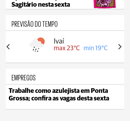
Sagitário nesta sexta
PREVISÃO DO TEMPO
lis
Ivaí
in 17°C
max 23°C
min 19°C
EMPREGOS
Trabalhe como azulejista em Ponta
Grossa; confira as vagas desta sexta