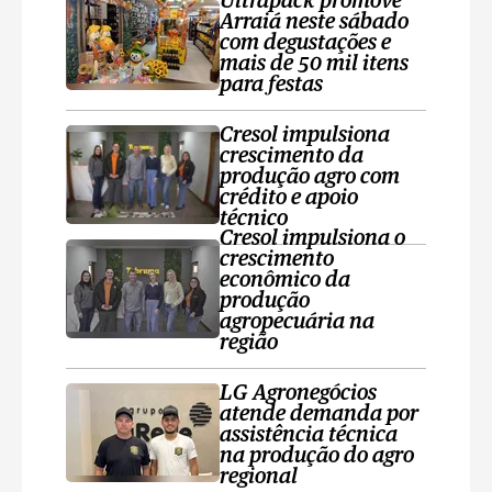
Ultrapack promove
Arraiá neste sábado
com degustações e
mais de 50 mil itens
para festas
Cresol impulsiona
crescimento da
produção agro com
crédito e apoio
técnico
Cresol impulsiona o
crescimento
econômico da
produção
agropecuária na
região
LG Agronegócios
atende demanda por
assistência técnica
na produção do agro
regional