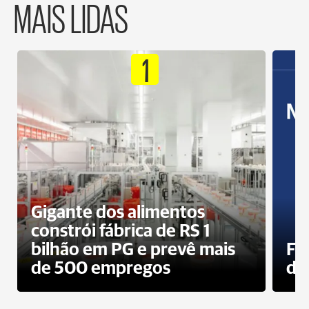
MAIS LIDAS
1
Gigante dos alimentos
constrói fábrica de RS 1
bilhão em PG e prevê mais
Fa
de 500 empregos
des