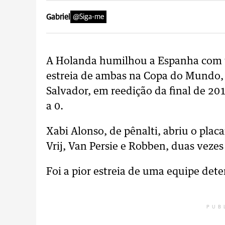
Gabriel
@Siga-me
A Holanda humilhou a Espanha com um
estreia de ambas na Copa do Mundo, 
Salvador, em reedição da final de 201
a 0.
Xabi Alonso, de pênalti, abriu o plac
Vrij, Van Persie e Robben, duas veze
Foi a pior estreia de uma equipe dete
PUB