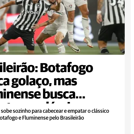
ileirão: Botafogo
a golaço, mas
inense busca
te em clássico
 sobe sozinho para cabecear e empatar o clássico
otafogo e Fluminense pelo Brasileirão