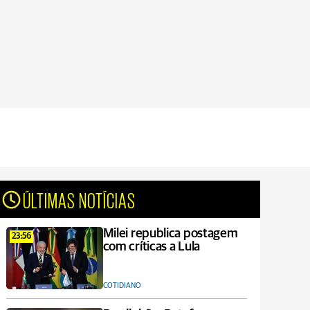
ÚLTIMAS NOTÍCIAS
Milei republica postagem
23:56
com críticas a Lula
COTIDIANO