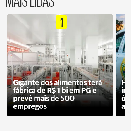
1
Gigante dos alimentos terá
Ho
fábrica de R$ 1 bi em PG e
im
prevê mais de 500
ôn
empregos
ac