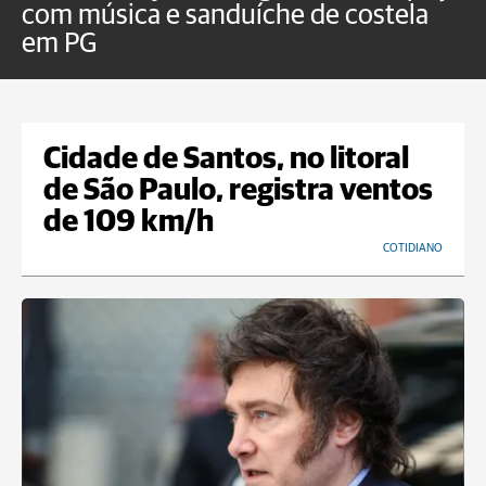
com música e sanduíche de costela
p
em PG
Cidade de Santos, no litoral
de São Paulo, registra ventos
de 109 km/h
COTIDIANO