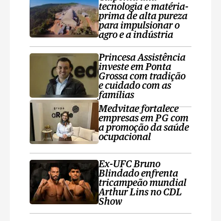
tecnologia e matéria-
prima de alta pureza
para impulsionar o
agro e a indústria
Princesa Assistência
investe em Ponta
Grossa com tradição
e cuidado com as
famílias
Medvitae fortalece
empresas em PG com
a promoção da saúde
ocupacional
Ex-UFC Bruno
Blindado enfrenta
tricampeão mundial
Arthur Lins no CDL
Show