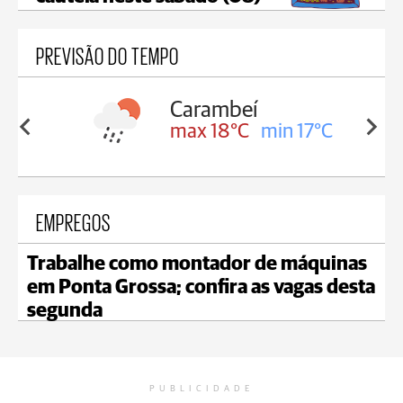
PREVISÃO DO TEMPO
Carambeí
in 18°C
max 18°C
min 17°C
EMPREGOS
Trabalhe como montador de máquinas
em Ponta Grossa; confira as vagas desta
segunda
PUBLICIDADE