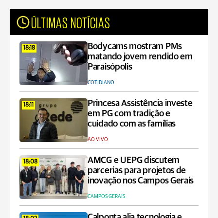
ÚLTIMAS NOTÍCIAS
Bodycams mostram PMs
18:18
matando jovem rendido em
Paraisópolis
COTIDIANO
Princesa Assistência investe
18:11
em PG com tradição e
cuidado com as famílias
AO VIVO
AMCG e UEPG discutem
18:08
parcerias para projetos de
inovação nos Campos Gerais
CAMPOS GERAIS
Calponta alia tecnologia e