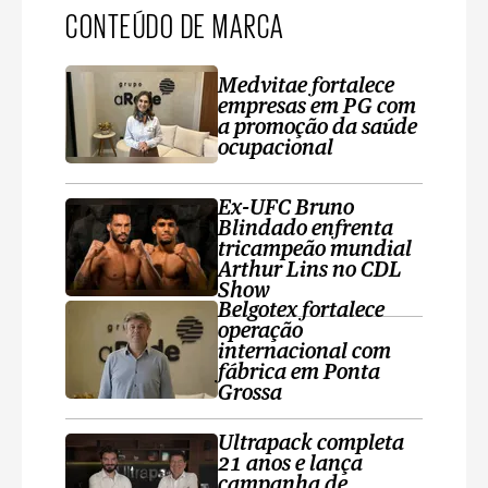
CONTEÚDO DE MARCA
Medvitae fortalece
empresas em PG com
a promoção da saúde
ocupacional
Ex-UFC Bruno
Blindado enfrenta
tricampeão mundial
Arthur Lins no CDL
Show
Belgotex fortalece
operação
internacional com
fábrica em Ponta
Grossa
Ultrapack completa
21 anos e lança
campanha de