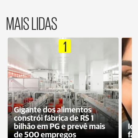
MAIS LIDAS
1
Gigante dos alimentos
constrói fábrica de RS 1
bilhão em PG e prevê mais
Id
de 500 empregos
fa