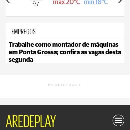
in 18°C
max 20°C
min 18°C
EMPREGOS
Trabalhe como montador de máquinas
em Ponta Grossa; confira as vagas desta
segunda
PUBLICIDADE
AREDEPLAY