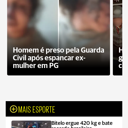
Homem é preso pela Guarda
Ho
Civil após espancar ex-
gr
mulher em PG
co
MAIS ESPORTE
Bitelo ergue 420 kg e bate