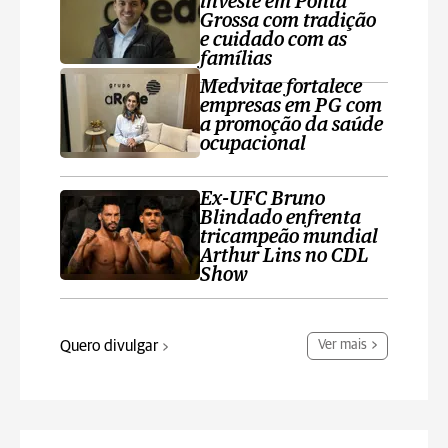
investe em Ponta
Grossa com tradição
e cuidado com as
famílias
Medvitae fortalece
empresas em PG com
a promoção da saúde
ocupacional
Ex-UFC Bruno
Blindado enfrenta
tricampeão mundial
Arthur Lins no CDL
Show
Quero divulgar
Ver mais