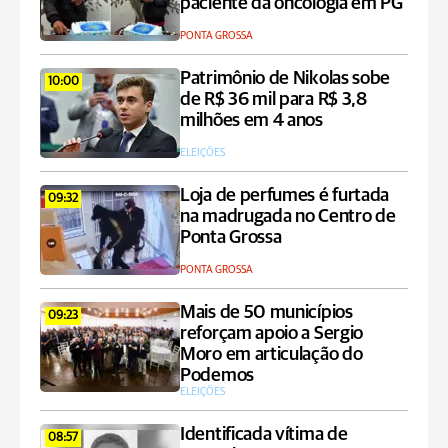
paciente da oncologia em PG
PONTA GROSSA
Patrimônio de Nikolas sobe
10:00
de R$ 36 mil para R$ 3,8
milhões em 4 anos
ELEIÇÕES
Loja de perfumes é furtada
09:32
na madrugada no Centro de
Ponta Grossa
PONTA GROSSA
Mais de 50 municípios
09:23
reforçam apoio a Sergio
Moro em articulação do
Podemos
ELEIÇÕES
Identificada vítima de
08:57