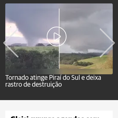
Tornado atinge Piraí do Sul e deixa
H
rastro de destruição
C
m