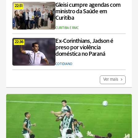
Gleisi cumpre agendas com
22:51
ministro da Saúde em
Curitiba
CURITIBA E RMC
Ex-Corinthians, Jadson é
22:36
preso por violência
doméstica no Paraná
COTIDIANO
Ver mais