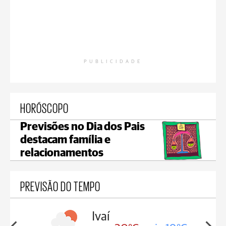
PUBLICIDADE
HORÓSCOPO
Previsões no Dia dos Pais
destacam família e
relacionamentos
PREVISÃO DO TEMPO
lis
Ivaí