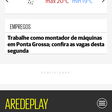
in 17°C
max 20°C
min 19°C
EMPREGOS
Trabalhe como montador de máquinas
em Ponta Grossa; confira as vagas desta
segunda
PUBLICIDADE
AREDEPLAY