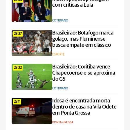
23:56
com críticas a Lula
COTIDIANO
Brasileirão: Botafogo marca
23:37
golaço, mas Fluminense
busca empate em clássico
ESPORTE
Brasileirão: Coritiba vence
23:22
Chapecoense e se aproxima
do G5
COTIDIANO
Idosa é encontrada morta
23:11
dentro de casa na Vila Odete
em Ponta Grossa
PONTA GROSSA