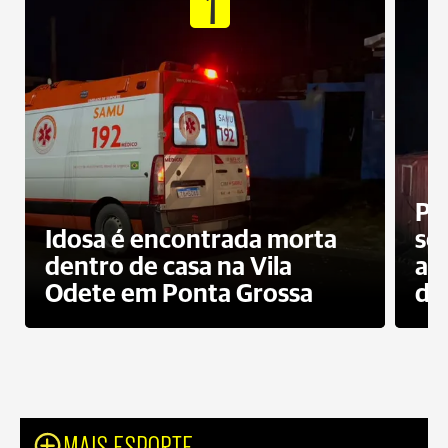
1
Pr
Idosa é encontrada morta
sec
dentro de casa na Vila
ap
Odete em Ponta Grossa
do
MAIS ESPORTE