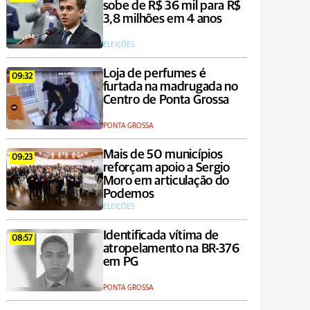
sobe de R$ 36 mil para R$
3,8 milhões em 4 anos
ELEIÇÕES
Loja de perfumes é
09:32
furtada na madrugada no
Centro de Ponta Grossa
PONTA GROSSA
Mais de 50 municípios
09:23
reforçam apoio a Sergio
Moro em articulação do
Podemos
ELEIÇÕES
Identificada vítima de
08:57
atropelamento na BR-376
em PG
PONTA GROSSA