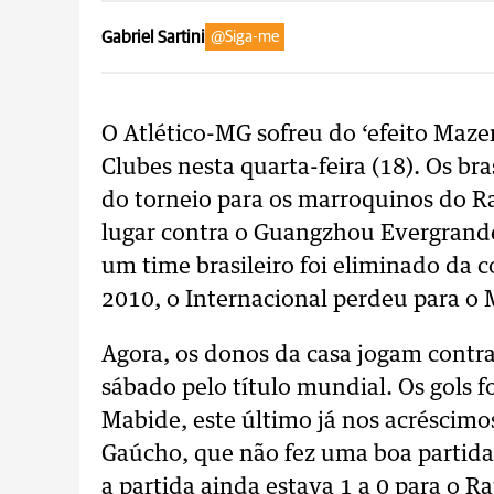
Gabriel Sartini
@Siga-me
O Atlético-MG sofreu do ‘efeito Maz
Clubes nesta quarta-feira (18). Os bra
do torneio para os marroquinos do Ra
lugar contra o Guangzhou Evergrande
um time brasileiro foi eliminado da
2010, o Internacional perdeu para o
Agora, os donos da casa jogam contr
sábado pelo título mundial. Os gols 
Mabide, este último já nos acréscim
Gaúcho, que não fez uma boa partida,
a partida ainda estava 1 a 0 para o Ra