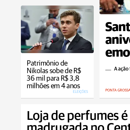
Sant
aniv
emoc
onco
Patrimônio de
A ação 
Nikolas sobe de R$
36 mil para R$ 3,8
milhões em 4 anos
PONTA GROSS
ELEIÇÕES
Loja de perfumes é
madrugada no Cent