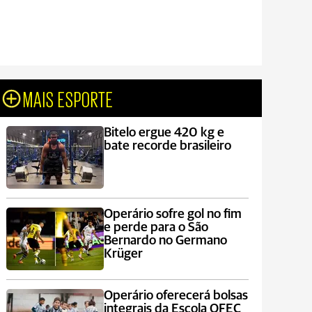
MAIS ESPORTE
Bitelo ergue 420 kg e
bate recorde brasileiro
Operário sofre gol no fim
e perde para o São
Bernardo no Germano
Krüger
Operário oferecerá bolsas
integrais da Escola OFEC