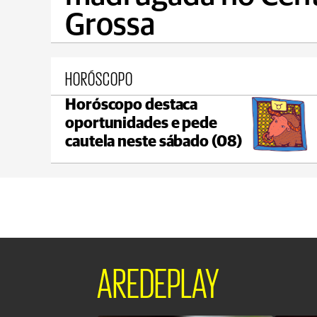
Grossa
HORÓSCOPO
Horóscopo destaca
Castro
oportunidades e pede
C
max 21°C
min 18°C
cautela neste sábado (08)
AREDEPLAY