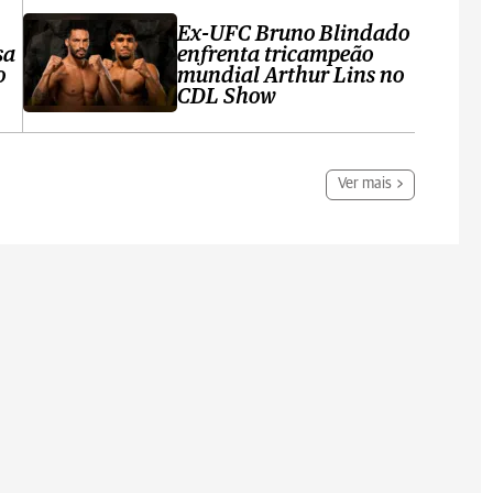
Ex-UFC Bruno Blindado
sa
enfrenta tricampeão
o
mundial Arthur Lins no
CDL Show
Ver mais