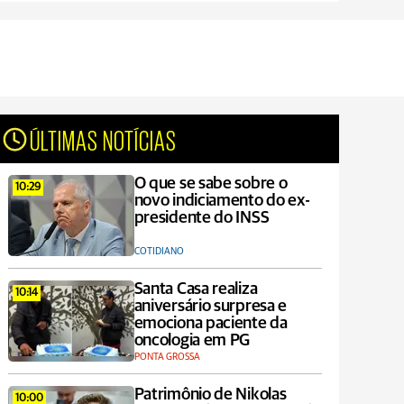
ÚLTIMAS NOTÍCIAS
O que se sabe sobre o
10:29
novo indiciamento do ex-
presidente do INSS
COTIDIANO
Santa Casa realiza
10:14
aniversário surpresa e
emociona paciente da
oncologia em PG
PONTA GROSSA
Patrimônio de Nikolas
10:00