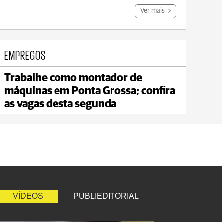
Ver mais
EMPREGOS
Trabalhe como montador de
Jaguariaíva
máquinas em Ponta Grossa; confira
max 20°C
min 18°C
as vagas desta segunda
VÍDEOS
PUBLIEDITORIAL