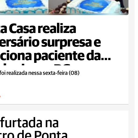
a Casa realiza
ersário surpresa e
iona paciente da
logia em PG
foi realizada nessa sexta-feira (08)
A
 furtada na
ro de Ponta