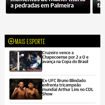
a pedradas em Palmeira
fa
MAIS ESPORTE
Cruzeiro vence a
Chapecoense por 2 a 0 e
avança na Copa do Brasil
Ex-UFC Bruno Blindado
enfrenta tricampeão
mundial Arthur Lins no CDL
Show