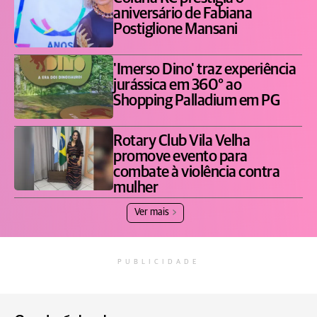
aniversário de Fabiana
Postiglione Mansani
'Imerso Dino' traz experiência
jurássica em 360° ao
Shopping Palladium em PG
Rotary Club Vila Velha
promove evento para
combate à violência contra
mulher
Ver mais
PUBLICIDADE