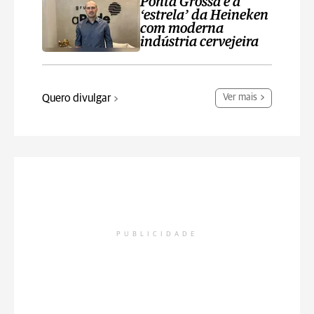
Ponta Grossa é a
‘estrela’ da Heineken
com moderna
indústria cervejeira
Quero divulgar
Ver mais
PUBLICIDADE