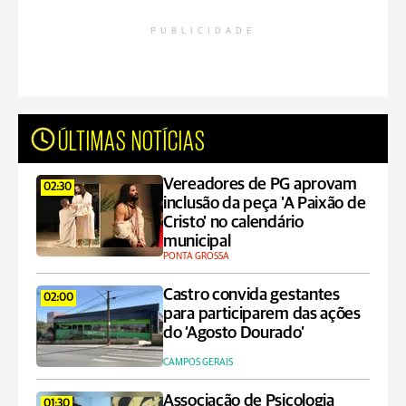
PUBLICIDADE
ÚLTIMAS NOTÍCIAS
Vereadores de PG aprovam
02:30
inclusão da peça 'A Paixão de
Cristo' no calendário
municipal
PONTA GROSSA
Castro convida gestantes
02:00
para participarem das ações
do ‘Agosto Dourado’
CAMPOS GERAIS
Associação de Psicologia
01:30