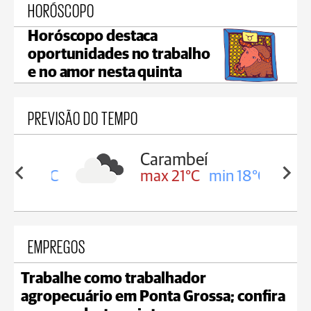
HORÓSCOPO
Horóscopo destaca
oportunidades no trabalho
e no amor nesta quinta
PREVISÃO DO TEMPO
Carambeí
in 19°C
max 21°C
min 18°C
EMPREGOS
Trabalhe como trabalhador
agropecuário em Ponta Grossa; confira