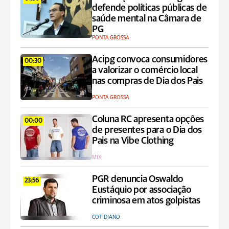
defende políticas públicas de
saúde mental na Câmara de
PG
PONTA GROSSA
Acipg convoca consumidores
00:30
a valorizar o comércio local
nas compras de Dia dos Pais
PONTA GROSSA
Coluna RC apresenta opções
00:00
de presentes para o Dia dos
Pais na Vibe Clothing
MIX
PGR denuncia Oswaldo
23:56
Eustáquio por associação
criminosa em atos golpistas
COTIDIANO