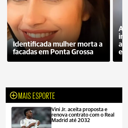
Al
in
Identificada mulher morta a
ag
facadas em Ponta Grossa
es
MAIS ESPORTE
Vini Jr. aceita proposta e
renova contrato com o Real
Madrid até 2032