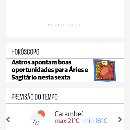
PUBLICIDADE
HORÓSCOPO
Astros apontam boas
oportunidades para Áries e
Sagitário nesta sexta
PREVISÃO DO TEMPO
Jaguariaíva
in 18°C
max 22°C
min 19°C