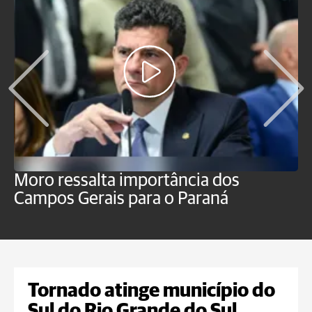
Moro ressalta importância dos
E
Campos Gerais para o Paraná
m
Tornado atinge município do
Sul do Rio Grande do Sul