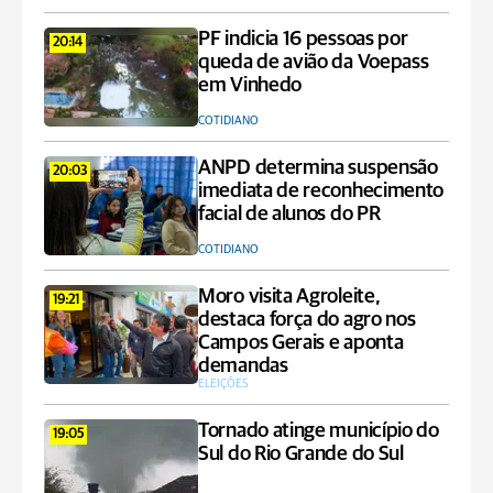
PF indicia 16 pessoas por
20:14
queda de avião da Voepass
em Vinhedo
COTIDIANO
ANPD determina suspensão
20:03
imediata de reconhecimento
facial de alunos do PR
COTIDIANO
Moro visita Agroleite,
19:21
destaca força do agro nos
Campos Gerais e aponta
demandas
ELEIÇÕES
Tornado atinge município do
19:05
Sul do Rio Grande do Sul