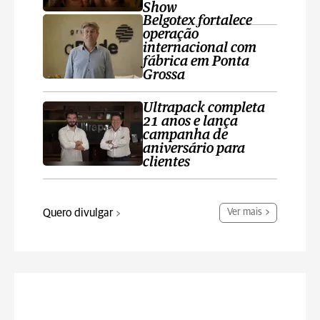
Show
Belgotex fortalece
operação
internacional com
fábrica em Ponta
Grossa
Ultrapack completa
21 anos e lança
campanha de
aniversário para
clientes
Quero divulgar
Ver mais