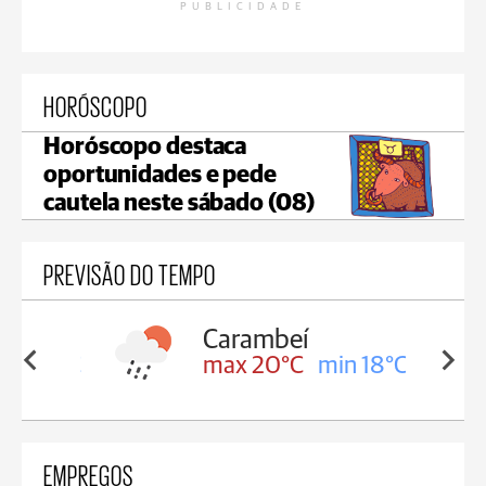
PUBLICIDADE
HORÓSCOPO
Horóscopo destaca
oportunidades e pede
cautela neste sábado (08)
PREVISÃO DO TEMPO
Carambeí
in 18°C
max 20°C
min 18°C
EMPREGOS