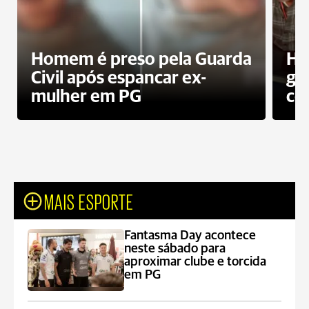
Homem é preso pela Guarda
Ho
Civil após espancar ex-
gr
mulher em PG
co
MAIS ESPORTE
Fantasma Day acontece
neste sábado para
aproximar clube e torcida
em PG