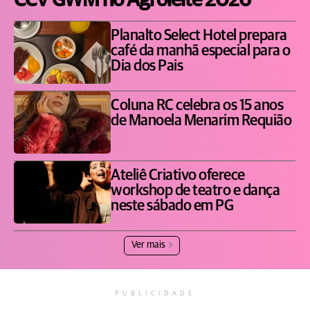
CCV GWM no Agroleite 2026
Planalto Select Hotel prepara
café da manhã especial para o
Dia dos Pais
Coluna RC celebra os 15 anos
de Manoela Menarim Requião
Ateliê Criativo oferece
workshop de teatro e dança
neste sábado em PG
Ver mais
PUBLICIDADE