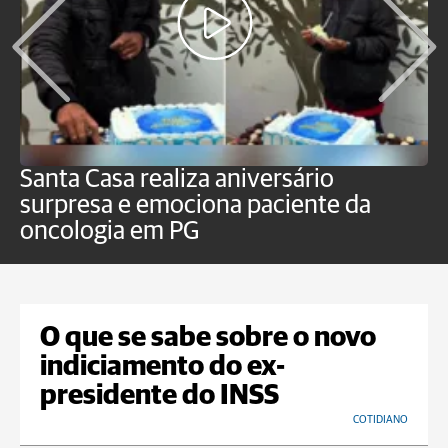
Santa Casa realiza aniversário
L
surpresa e emociona paciente da
m
oncologia em PG
G
O que se sabe sobre o novo
indiciamento do ex-
presidente do INSS
COTIDIANO