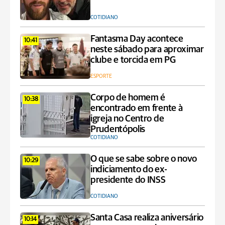
COTIDIANO
Fantasma Day acontece
10:41
neste sábado para aproximar
clube e torcida em PG
ESPORTE
Corpo de homem é
10:38
encontrado em frente à
igreja no Centro de
Prudentópolis
COTIDIANO
O que se sabe sobre o novo
10:29
indiciamento do ex-
presidente do INSS
COTIDIANO
Santa Casa realiza aniversário
10:14