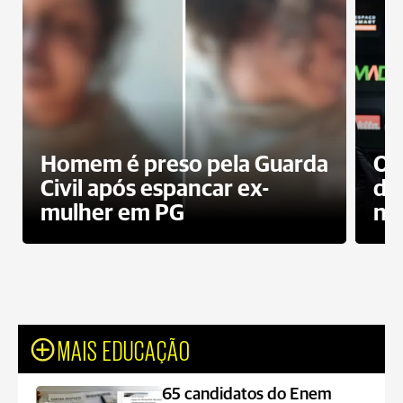
Homem é preso pela Guarda
Op
Civil após espancar ex-
do
mulher em PG
no
MAIS EDUCAÇÃO
65 candidatos do Enem