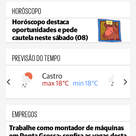
HORÓSCOPO
Horóscopo destaca
oportunidades e pede
cautela neste sábado (08)
PREVISÃO DO TEMPO
Carambeí
in 18°C
max 18°C
min 17°C
EMPREGOS
Trabalhe como montador de máquinas