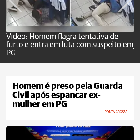
Vídeo: Homem flagra tentativa de
B
furto e entra em luta com suspeito em
j
PG
Homem é preso pela Guarda
Civil após espancar ex-
mulher em PG
PONTA GROSSA