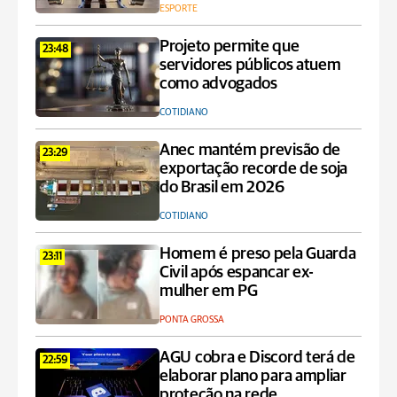
ESPORTE
Projeto permite que
23:48
servidores públicos atuem
como advogados
COTIDIANO
Anec mantém previsão de
23:29
exportação recorde de soja
do Brasil em 2026
COTIDIANO
Homem é preso pela Guarda
23:11
Civil após espancar ex-
mulher em PG
PONTA GROSSA
AGU cobra e Discord terá de
22:59
elaborar plano para ampliar
proteção na rede