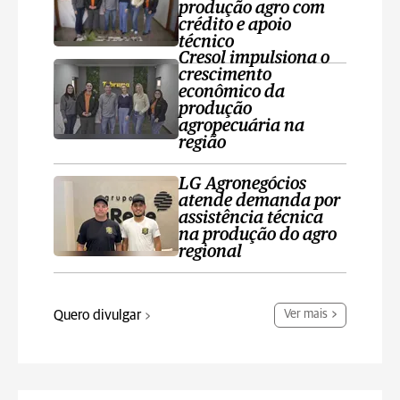
produção agro com
crédito e apoio
técnico
Cresol impulsiona o
crescimento
econômico da
produção
agropecuária na
região
LG Agronegócios
atende demanda por
assistência técnica
na produção do agro
regional
Quero divulgar
Ver mais