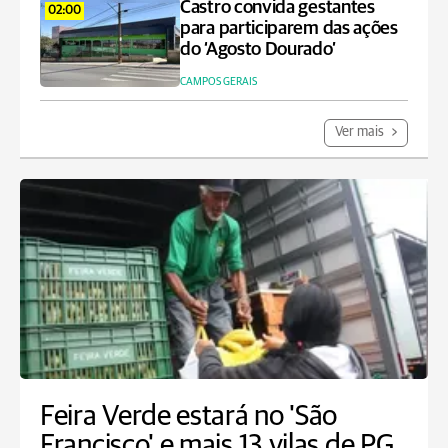
Castro convida gestantes
02:00
para participarem das ações
do ‘Agosto Dourado’
CAMPOS GERAIS
Ver mais
Feira Verde estará no 'São
Francisco' e mais 13 vilas de PG