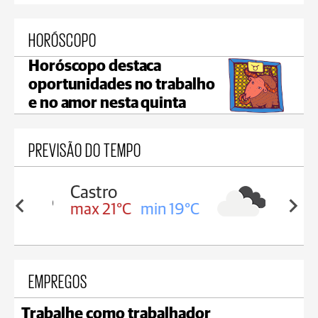
HORÓSCOPO
Horóscopo destaca
oportunidades no trabalho
e no amor nesta quinta
PREVISÃO DO TEMPO
Carambeí
in 19°C
max 21°C
min 18°C
EMPREGOS
Trabalhe como trabalhador