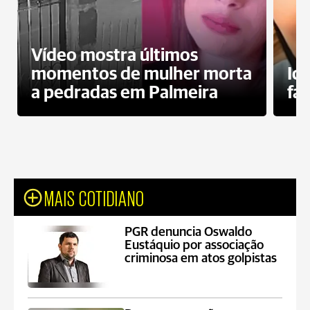
Vídeo mostra últimos
momentos de mulher morta
Id
a pedradas em Palmeira
fa
MAIS COTIDIANO
PGR denuncia Oswaldo
Eustáquio por associação
criminosa em atos golpistas