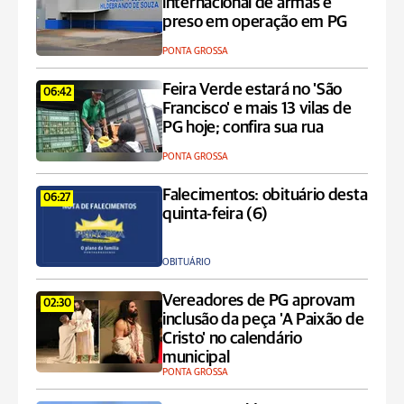
internacional de armas é
preso em operação em PG
PONTA GROSSA
Feira Verde estará no 'São
06:42
Francisco' e mais 13 vilas de
PG hoje; confira sua rua
PONTA GROSSA
Falecimentos: obituário desta
06:27
quinta-feira (6)
OBITUÁRIO
Vereadores de PG aprovam
02:30
inclusão da peça 'A Paixão de
Cristo' no calendário
municipal
PONTA GROSSA