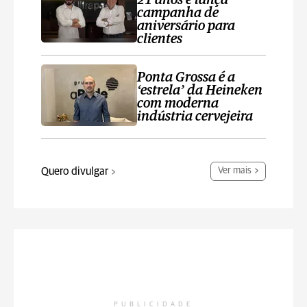
21 anos e lança
campanha de
aniversário para
clientes
Ponta Grossa é a
‘estrela’ da Heineken
com moderna
indústria cervejeira
Quero divulgar
Ver mais
PUBLICIDADE