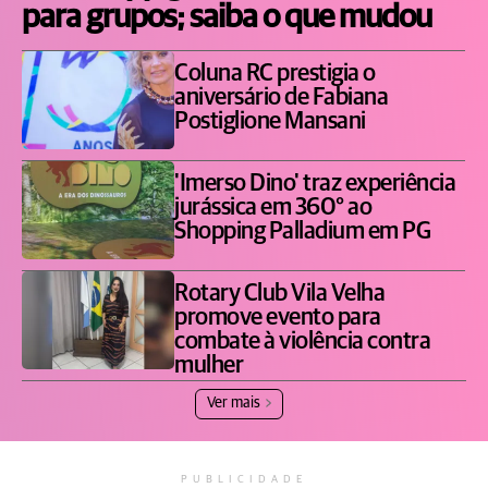
para grupos; saiba o que mudou
Coluna RC prestigia o
aniversário de Fabiana
Postiglione Mansani
'Imerso Dino' traz experiência
jurássica em 360° ao
Shopping Palladium em PG
Rotary Club Vila Velha
promove evento para
combate à violência contra
mulher
Ver mais
PUBLICIDADE