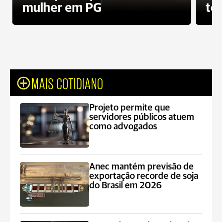
mulher em PG
te
MAIS COTIDIANO
Projeto permite que
servidores públicos atuem
como advogados
Anec mantém previsão de
exportação recorde de soja
do Brasil em 2026