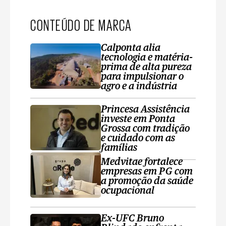
CONTEÚDO DE MARCA
Calponta alia
tecnologia e matéria-
prima de alta pureza
para impulsionar o
agro e a indústria
Princesa Assistência
investe em Ponta
Grossa com tradição
e cuidado com as
famílias
Medvitae fortalece
empresas em PG com
a promoção da saúde
ocupacional
Ex-UFC Bruno