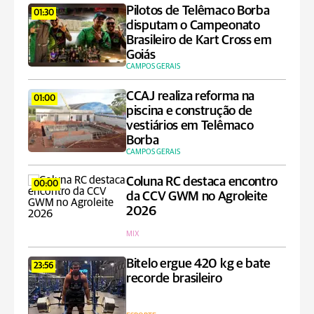
Pilotos de Telêmaco Borba
01:30
disputam o Campeonato
Brasileiro de Kart Cross em
Goiás
CAMPOS GERAIS
CCAJ realiza reforma na
01:00
piscina e construção de
vestiários em Telêmaco
Borba
CAMPOS GERAIS
Coluna RC destaca encontro
00:00
da CCV GWM no Agroleite
2026
MIX
Bitelo ergue 420 kg e bate
23:56
recorde brasileiro