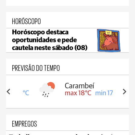
HORÓSCOPO
Horóscopo destaca
oportunidades e pede
cautela neste sábado (08)
PREVISÃO DO TEMPO
Carambeí
in 18°C
max 18°C
min 17°C
EMPREGOS