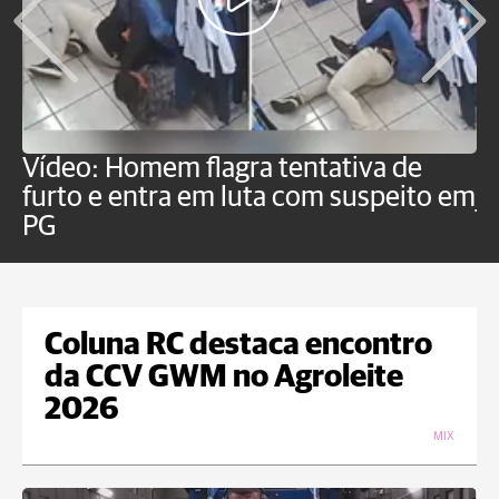
Vídeo: Homem flagra tentativa de
B
furto e entra em luta com suspeito em
j
PG
Coluna RC destaca encontro
da CCV GWM no Agroleite
2026
MIX