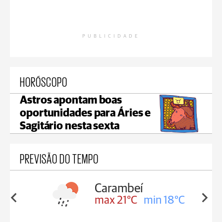
PUBLICIDADE
HORÓSCOPO
Astros apontam boas
oportunidades para Áries e
Sagitário nesta sexta
PREVISÃO DO TEMPO
Carambeí
in 18°C
max 21°C
min 18°C