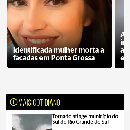
Al
in
Identificada mulher morta a
ag
facadas em Ponta Grossa
es
MAIS COTIDIANO
Tornado atinge município do
Sul do Rio Grande do Sul