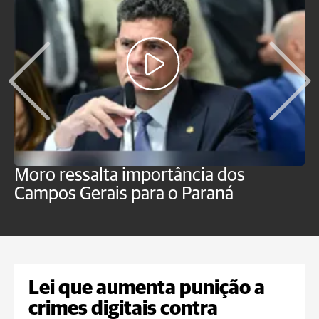
Moro ressalta importância dos
E
Campos Gerais para o Paraná
m
Lei que aumenta punição a
crimes digitais contra