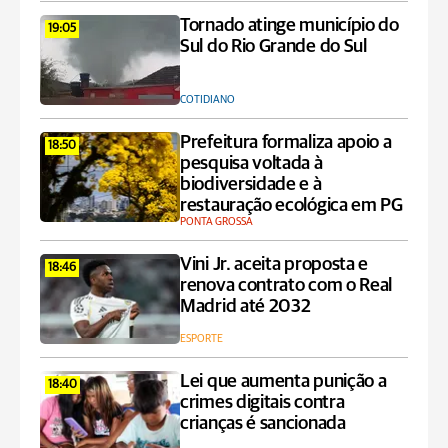
Tornado atinge município do
19:05
Sul do Rio Grande do Sul
COTIDIANO
Prefeitura formaliza apoio a
18:50
pesquisa voltada à
biodiversidade e à
restauração ecológica em PG
PONTA GROSSA
Vini Jr. aceita proposta e
18:46
renova contrato com o Real
Madrid até 2032
ESPORTE
Lei que aumenta punição a
18:40
crimes digitais contra
crianças é sancionada