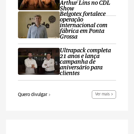
Arthur Lins no CDL
Show
Belgotex fortalece
operação
internacional com
fábrica em Ponta
Grossa
Ultrapack completa
21 anos e lança
campanha de
aniversário para
clientes
Quero divulgar
Ver mais