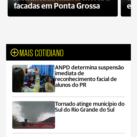
facadas em Ponta Grossa
es
MAIS COTIDIANO
ANPD determina suspensão
imediata de
reconhecimento facial de
alunos do PR
Tornado atinge município do
Sul do Rio Grande do Sul