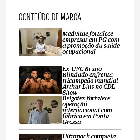
CONTEÚDO DE MARCA
Medvitae fortalece
empresas em PG com
a promoção da saúde
ocupacional
Ex-UFC Bruno
Blindado enfrenta
tricampeão mundial
Arthur Lins no CDL
Show
Belgotex fortalece
operação
internacional com
fábrica em Ponta
Grossa
Ultrapack completa