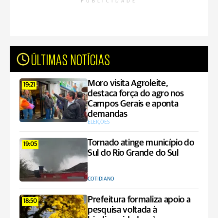
PUBLICIDADE
ÚLTIMAS NOTÍCIAS
Moro visita Agroleite,
19:21
destaca força do agro nos
Campos Gerais e aponta
demandas
ELEIÇÕES
Tornado atinge município do
19:05
Sul do Rio Grande do Sul
COTIDIANO
Prefeitura formaliza apoio a
18:50
pesquisa voltada à