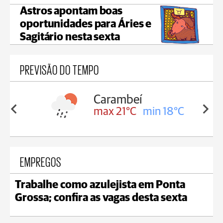
Astros apontam boas
oportunidades para Áries e
Sagitário nesta sexta
PREVISÃO DO TEMPO
mbeí
Jaguariaíva
1°C
min 18°C
max 22°C
min 19°C
EMPREGOS
Trabalhe como azulejista em Ponta
Grossa; confira as vagas desta sexta