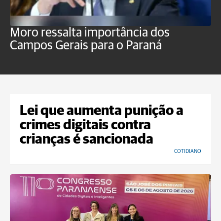
Moro ressalta importância dos
E
Campos Gerais para o Paraná
m
Lei que aumenta punição a
crimes digitais contra
crianças é sancionada
COTIDIANO