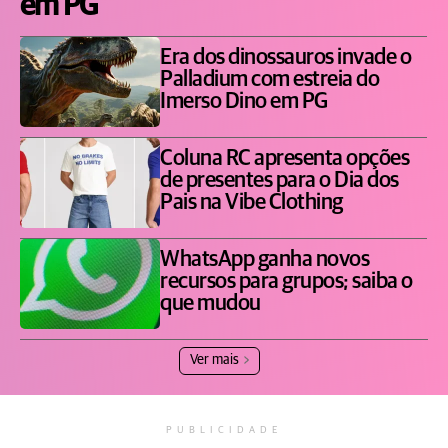
em PG
Era dos dinossauros invade o
Palladium com estreia do
Imerso Dino em PG
Coluna RC apresenta opções
de presentes para o Dia dos
Pais na Vibe Clothing
WhatsApp ganha novos
recursos para grupos; saiba o
que mudou
Ver mais
PUBLICIDADE