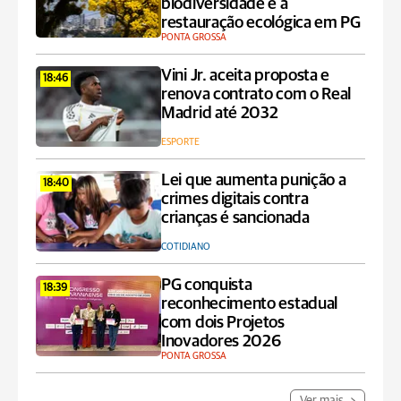
biodiversidade e à
restauração ecológica em PG
PONTA GROSSA
Vini Jr. aceita proposta e
18:46
renova contrato com o Real
Madrid até 2032
ESPORTE
Lei que aumenta punição a
18:40
crimes digitais contra
crianças é sancionada
COTIDIANO
PG conquista
18:39
reconhecimento estadual
com dois Projetos
Inovadores 2026
PONTA GROSSA