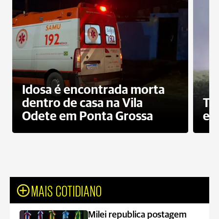
Idosa é encontrada morta
dentro de casa na Vila
To
Odete em Ponta Grossa
e 
MAIS COTIDIANO
Milei republica postagem