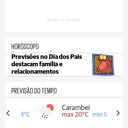
PUBLICIDADE
HORÓSCOPO
Previsões no Dia dos Pais
destacam família e
relacionamentos
PREVISÃO DO TEMPO
Carambeí
in 18°C
max 20°C
min 18°C