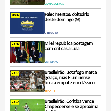
CAMPOS GERAIS
Falecimentos: obituário
08:16
deste domingo (9)
OBITUÁRIO
Milei republica postagem
23:56
com críticas a Lula
COTIDIANO
Brasileirão: Botafogo marca
23:37
golaço, mas Fluminense
busca empate em clássico
ESPORTE
Brasileirão: Coritiba vence
23:22
Chapecoense e se aproxima