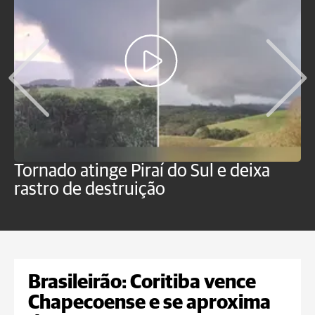
Tornado atinge Piraí do Sul e deixa
H
rastro de destruição
C
m
Brasileirão: Coritiba vence
Chapecoense e se aproxima