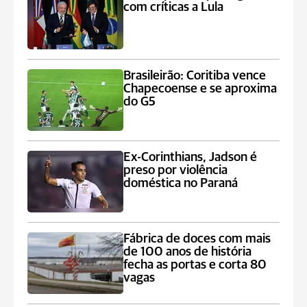
com críticas a Lula
Brasileirão: Coritiba vence
Chapecoense e se aproxima
do G5
Ex-Corinthians, Jadson é
preso por violência
doméstica no Paraná
Fábrica de doces com mais
de 100 anos de história
fecha as portas e corta 80
vagas