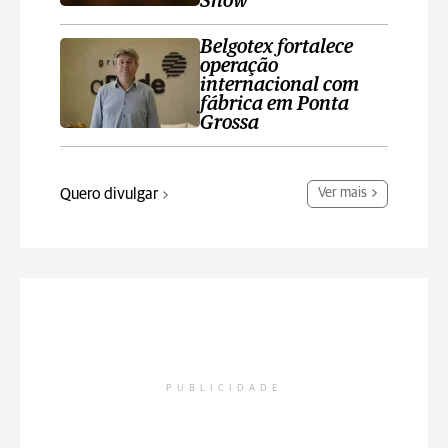
Show
Belgotex fortalece
operação
internacional com
fábrica em Ponta
Grossa
Quero divulgar
Ver mais
PUBLICIDADE