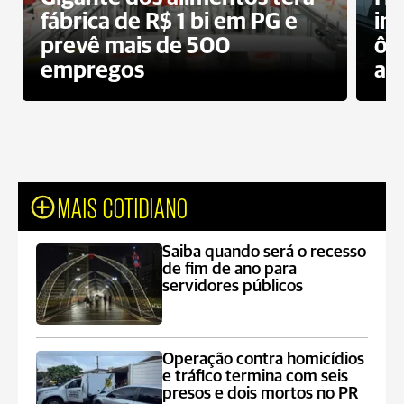
fábrica de R$ 1 bi em PG e
im
prevê mais de 500
ôn
empregos
ac
MAIS COTIDIANO
Saiba quando será o recesso
de fim de ano para
servidores públicos
Operação contra homicídios
e tráfico termina com seis
presos e dois mortos no PR