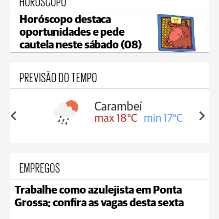
HORÓSCOPO
Horóscopo destaca
oportunidades e pede
cautela neste sábado (08)
PREVISÃO DO TEMPO
Carambeí
in 18°C
max 18°C
min 17°C
EMPREGOS
Trabalhe como azulejista em Ponta
Grossa; confira as vagas desta sexta