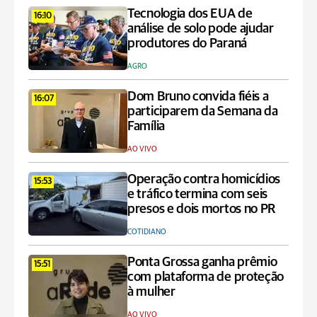
Tecnologia dos EUA de
16:10
análise de solo pode ajudar
produtores do Paraná
AGRO
Dom Bruno convida fiéis a
16:07
participarem da Semana da
Família
AO VIVO
Operação contra homicídios
15:53
e tráfico termina com seis
presos e dois mortos no PR
COTIDIANO
Ponta Grossa ganha prêmio
15:51
com plataforma de proteção
à mulher
AO VIVO