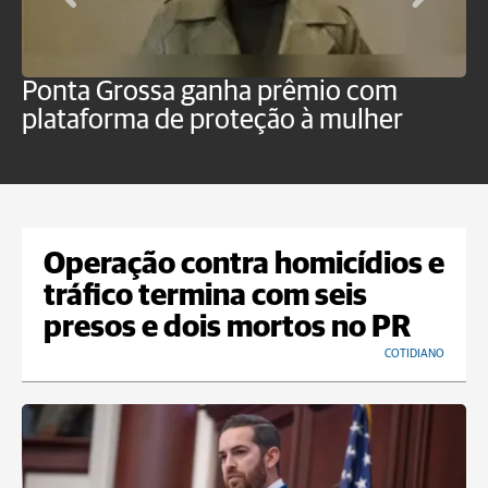
Ponta Grossa ganha prêmio com
M
plataforma de proteção à mulher
m
n
Operação contra homicídios e
tráfico termina com seis
presos e dois mortos no PR
COTIDIANO