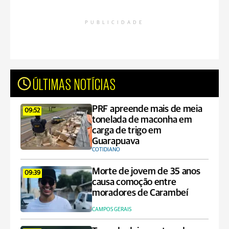
PUBLICIDADE
ÚLTIMAS NOTÍCIAS
PRF apreende mais de meia
09:52
tonelada de maconha em
carga de trigo em
Guarapuava
COTIDIANO
Morte de jovem de 35 anos
09:39
causa comoção entre
moradores de Carambeí
CAMPOS GERAIS