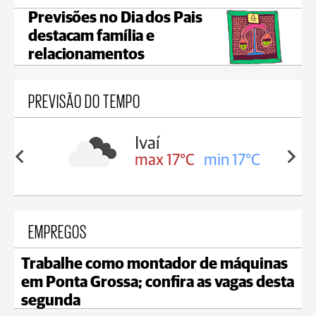
Previsões no Dia dos Pais
destacam família e
relacionamentos
PREVISÃO DO TEMPO
lis
Ivaí
in 16°C
max 17°C
min 17°C
EMPREGOS
Trabalhe como montador de máquinas
em Ponta Grossa; confira as vagas desta
segunda