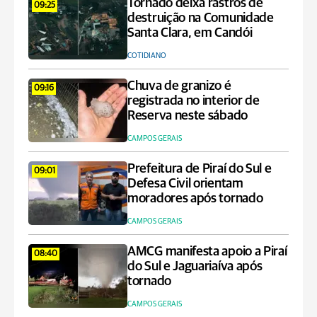
Tornado deixa rastros de
09:25
destruição na Comunidade
Santa Clara, em Candói
COTIDIANO
Chuva de granizo é
09:16
registrada no interior de
Reserva neste sábado
CAMPOS GERAIS
Prefeitura de Piraí do Sul e
09:01
Defesa Civil orientam
moradores após tornado
CAMPOS GERAIS
AMCG manifesta apoio a Piraí
08:40
do Sul e Jaguariaíva após
tornado
CAMPOS GERAIS