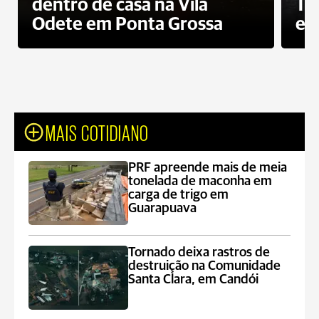
dentro de casa na Vila
To
Odete em Ponta Grossa
e 
MAIS COTIDIANO
PRF apreende mais de meia
tonelada de maconha em
carga de trigo em
Guarapuava
Tornado deixa rastros de
destruição na Comunidade
Santa Clara, em Candói