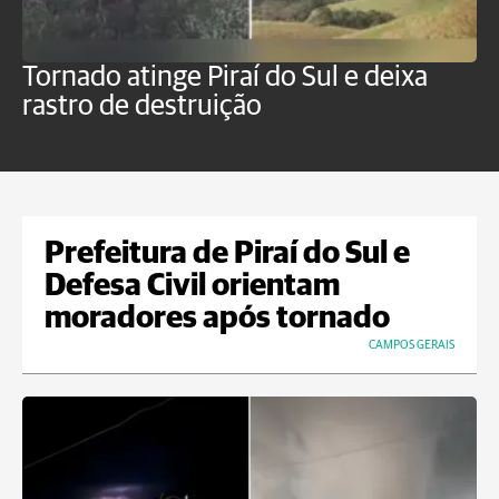
Tornado atinge Piraí do Sul e deixa
H
rastro de destruição
C
m
Prefeitura de Piraí do Sul e
Defesa Civil orientam
moradores após tornado
CAMPOS GERAIS