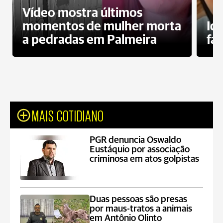
Vídeo mostra últimos
momentos de mulher morta
Id
a pedradas em Palmeira
fa
MAIS COTIDIANO
PGR denuncia Oswaldo
Eustáquio por associação
criminosa em atos golpistas
Duas pessoas são presas
por maus-tratos a animais
em Antônio Olinto