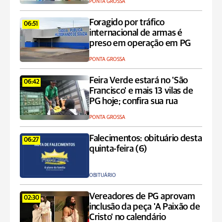
PONTA GROSSA
Foragido por tráfico
06:51
internacional de armas é
preso em operação em PG
PONTA GROSSA
Feira Verde estará no 'São
06:42
Francisco' e mais 13 vilas de
PG hoje; confira sua rua
PONTA GROSSA
Falecimentos: obituário desta
06:27
quinta-feira (6)
OBITUÁRIO
Vereadores de PG aprovam
02:30
inclusão da peça 'A Paixão de
Cristo' no calendário