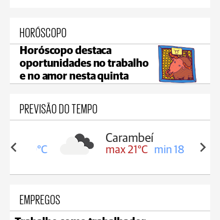
HORÓSCOPO
Horóscopo destaca
oportunidades no trabalho
e no amor nesta quinta
PREVISÃO DO TEMPO
Carambeí
in 19°C
max 21°C
min 18°C
EMPREGOS