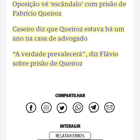
Oposição vê ‘escândalo’ com prisão de
Fabrício Queiroz
Caseiro diz que Queiroz estava há um
ano na casa de advogado
“A verdade prevalecerá”, diz Flávio
sobre prisão de Queiroz
COMPARTILHAR
INTERAGIR
RELATAR ERROS