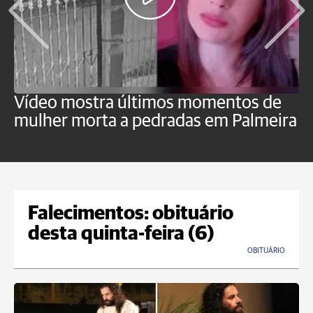
Vídeo mostra últimos momentos de
"
mulher morta a pedradas em Palmeira
c
U
Falecimentos: obituário
desta quinta-feira (6)
OBITUÁRIO