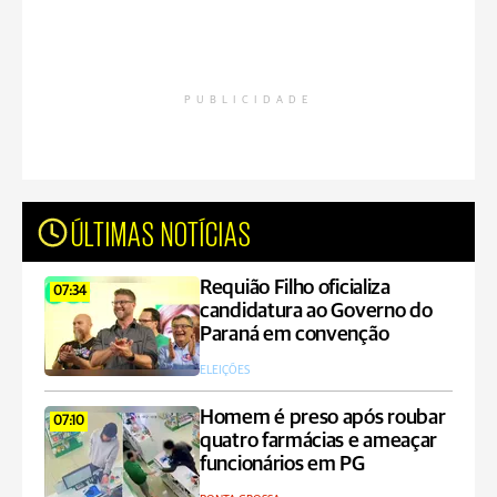
PUBLICIDADE
ÚLTIMAS NOTÍCIAS
Requião Filho oficializa
07:34
candidatura ao Governo do
Paraná em convenção
ELEIÇÕES
Homem é preso após roubar
07:10
quatro farmácias e ameaçar
funcionários em PG