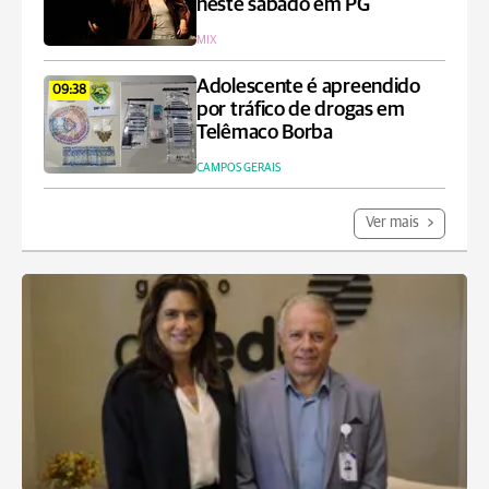
neste sábado em PG
MIX
Adolescente é apreendido
09:38
por tráfico de drogas em
Telêmaco Borba
CAMPOS GERAIS
Ver mais