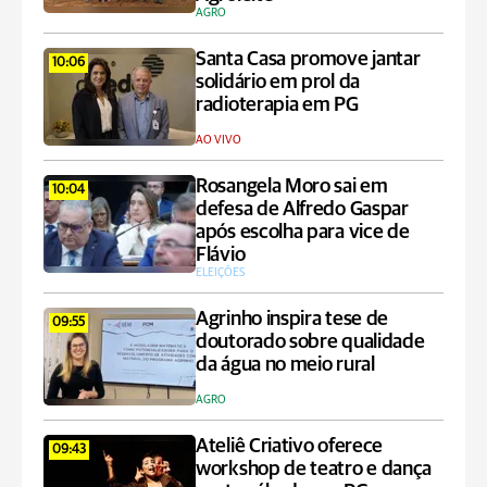
AGRO
Santa Casa promove jantar
10:06
solidário em prol da
radioterapia em PG
AO VIVO
Rosangela Moro sai em
10:04
defesa de Alfredo Gaspar
após escolha para vice de
Flávio
ELEIÇÕES
Agrinho inspira tese de
09:55
doutorado sobre qualidade
da água no meio rural
AGRO
Ateliê Criativo oferece
09:43
workshop de teatro e dança