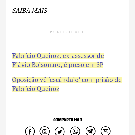
SAIBA MAIS
PUBLICIDADE
Fabrício Queiroz, ex-assessor de
Flávio Bolsonaro, é preso em SP
Oposição vê ‘escândalo’ com prisão de
Fabrício Queiroz
COMPARTILHAR