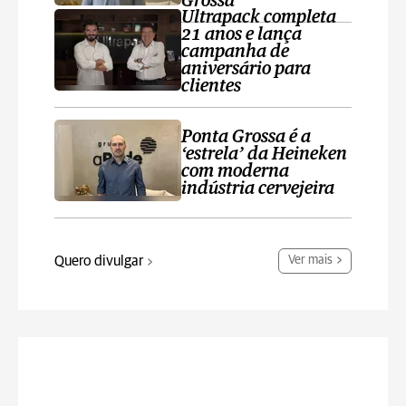
Grossa
Ultrapack completa
21 anos e lança
campanha de
aniversário para
clientes
Ponta Grossa é a
‘estrela’ da Heineken
com moderna
indústria cervejeira
Quero divulgar
Ver mais