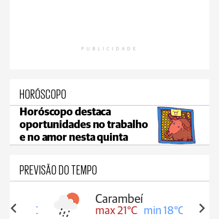
PUBLICIDADE
HORÓSCOPO
Horóscopo destaca
oportunidades no trabalho
e no amor nesta quinta
PREVISÃO DO TEMPO
Carambeí
in 18°C
max 21°C
min 18°C