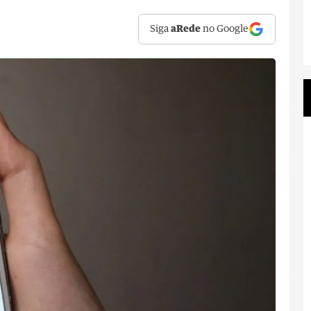
Siga
aRede
no Google