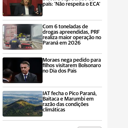
país: 'Não respeita o ECA'
Com 6 toneladas de
drogas apreendidas, PRF
realiza maior operação no
Paraná em 2026
Moraes nega pedido para
filhos visitarem Bolsonaro
no Dia dos Pais
IAT fecha o Pico Paraná,
Baitaca e Marumbi em
razão das condições
climáticas