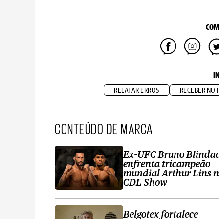
COM
I
RELATAR ERROS
RECEBER NOT
CONTEÚDO DE MARCA
Ex-UFC Bruno Blinda
enfrenta tricampeão
mundial Arthur Lins 
CDL Show
Belgotex fortalece