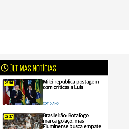
ÚLTIMAS NOTÍCIAS
Milei republica postagem
23:56
com críticas a Lula
COTIDIANO
Brasileirão: Botafogo
23:37
marca golaço, mas
Fluminense busca empate