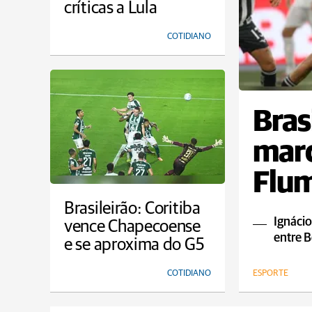
críticas a Lula
COTIDIANO
Bras
marc
Flum
empa
Brasileirão: Coritiba
Ignácio
vence Chapecoense
entre B
e se aproxima do G5
COTIDIANO
ESPORTE