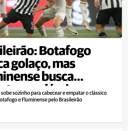
ileirão: Botafogo
a golaço, mas
inense busca
te em clássico
 sobe sozinho para cabecear e empatar o clássico
otafogo e Fluminense pelo Brasileirão