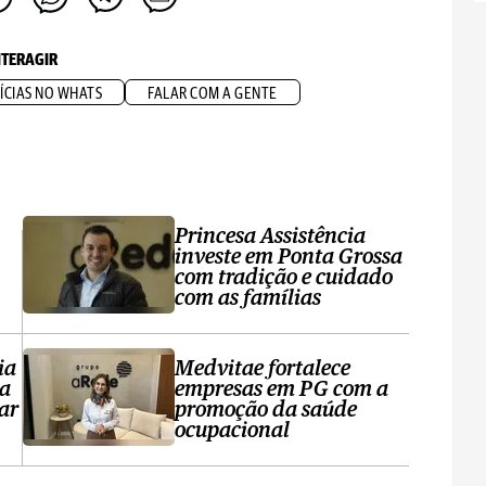
NTERAGIR
ÍCIAS NO WHATS
FALAR COM A GENTE
Princesa Assistência
investe em Ponta Grossa
com tradição e cuidado
com as famílias
ia
Medvitae fortalece
ta
empresas em PG com a
ar
promoção da saúde
ocupacional