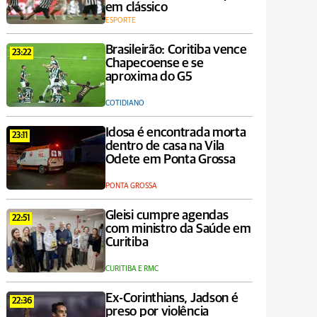
em clássico
ESPORTE
Brasileirão: Coritiba vence
23:22
Chapecoense e se
aproxima do G5
COTIDIANO
Idosa é encontrada morta
23:11
dentro de casa na Vila
Odete em Ponta Grossa
PONTA GROSSA
Gleisi cumpre agendas
22:51
com ministro da Saúde em
Curitiba
CURITIBA E RMC
Ex-Corinthians, Jadson é
22:36
preso por violência