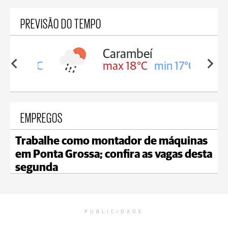
PREVISÃO DO TEMPO
Carambeí
in 18°C
max 18°C
min 17°C
EMPREGOS
Trabalhe como montador de máquinas
em Ponta Grossa; confira as vagas desta
segunda
PUBLICIDADE