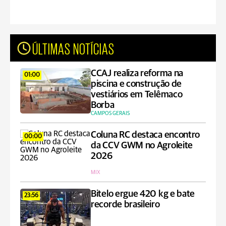
ÚLTIMAS NOTÍCIAS
CCAJ realiza reforma na
01:00
piscina e construção de
vestiários em Telêmaco
Borba
CAMPOS GERAIS
Coluna RC destaca encontro
00:00
da CCV GWM no Agroleite
2026
MIX
Bitelo ergue 420 kg e bate
23:56
recorde brasileiro