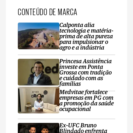
CONTEÚDO DE MARCA
Calponta alia
tecnologia e matéria-
prima de alta pureza
para impulsionar o
agro e a indústria
Princesa Assistência
investe em Ponta
Grossa com tradição
e cuidado com as
famílias
Medvitae fortalece
empresas em PG com
a promoção da saúde
ocupacional
Ex-UFC Bruno
Blindado enfrenta