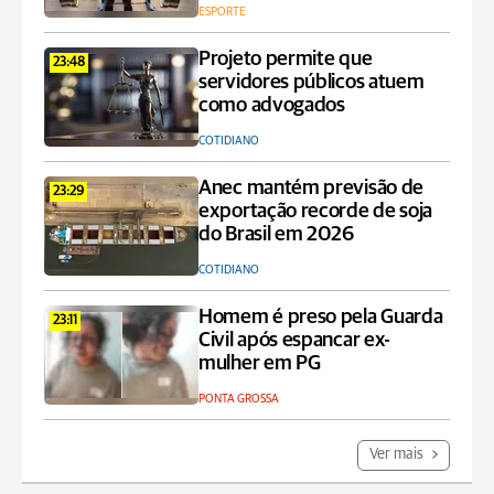
ESPORTE
Projeto permite que
23:48
servidores públicos atuem
como advogados
COTIDIANO
Anec mantém previsão de
23:29
exportação recorde de soja
do Brasil em 2026
COTIDIANO
Homem é preso pela Guarda
23:11
Civil após espancar ex-
mulher em PG
PONTA GROSSA
Ver mais