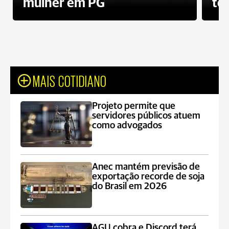
mulher em PG
te
MAIS COTIDIANO
Projeto permite que
servidores públicos atuem
como advogados
Anec mantém previsão de
exportação recorde de soja
do Brasil em 2026
AGU cobra e Discord terá