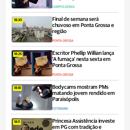
CAMPOS GERAIS
Final de semana será
18:30
chuvoso em Ponta Grossa e
região
PONTA GROSSA
Escritor Phellip Willian lança
18:26
'A fumaça' nesta sexta em
Ponta Grossa
PONTA GROSSA
Bodycams mostram PMs
18:18
matando jovem rendido em
Paraisópolis
COTIDIANO
Princesa Assistência investe
18:11
em PG com tradição e