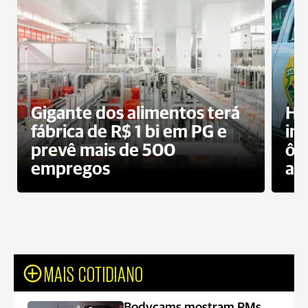
Gigante dos alimentos terá
Ho
fábrica de R$ 1 bi em PG e
im
prevê mais de 500
ôn
empregos
ac
MAIS COTIDIANO
Bodycams mostram PMs