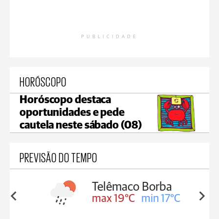
PUBLICIDADE
HORÓSCOPO
Horóscopo destaca
oportunidades e pede
cautela neste sábado (08)
PREVISÃO DO TEMPO
Telêmaco Borba
in 18°C
max 19°C
min 17°C