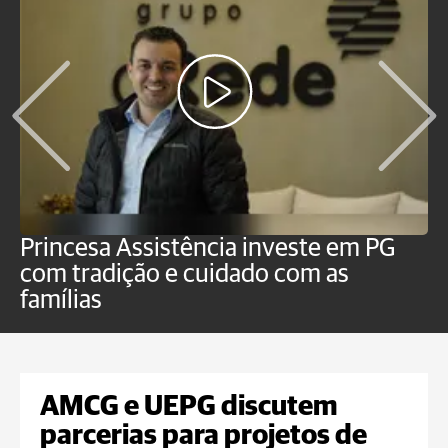
Princesa Assistência investe em PG
C
com tradição e cuidado com as
p
famílias
o
AMCG e UEPG discutem
parcerias para projetos de