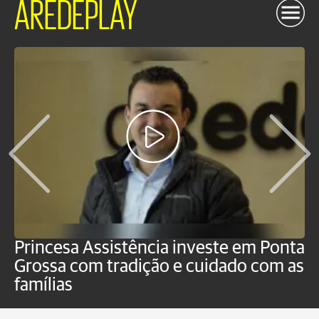
AREDEPLAY
Princesa Assistência investe em Ponta
F
Grossa com tradição e cuidado com as
e
famílias
P