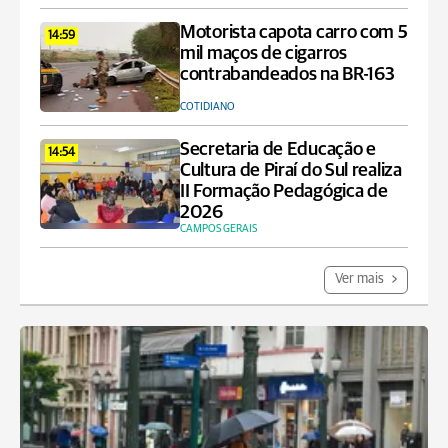
Motorista capota carro com 5
14:59
mil maços de cigarros
contrabandeados na BR-163
COTIDIANO
Secretaria de Educação e
14:54
Cultura de Piraí do Sul realiza
II Formação Pedagógica de
2026
CAMPOS GERAIS
Ver mais