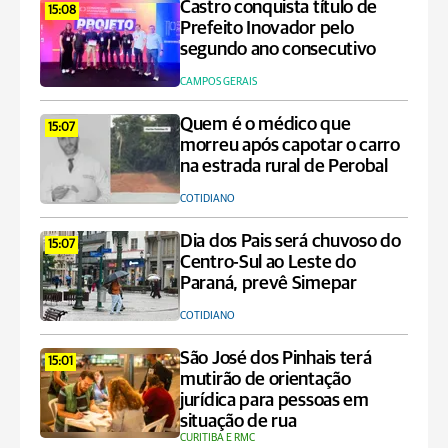
Castro conquista título de
15:08
Prefeito Inovador pelo
segundo ano consecutivo
CAMPOS GERAIS
Quem é o médico que
15:07
morreu após capotar o carro
na estrada rural de Perobal
COTIDIANO
Dia dos Pais será chuvoso do
15:07
Centro-Sul ao Leste do
Paraná, prevê Simepar
COTIDIANO
São José dos Pinhais terá
15:01
mutirão de orientação
jurídica para pessoas em
situação de rua
CURITIBA E RMC