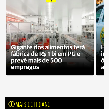
Gigante dos alimentos terá
Ho
fábrica de R$ 1 bi em PG e
im
prevê mais de 500
ôn
empregos
ac
MAIS COTIDIANO