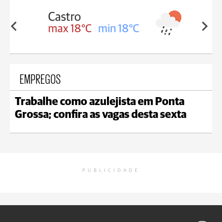
Carambeí
in 18°C
max 18°C
min 17°C
EMPREGOS
Trabalhe como azulejista em Ponta
Grossa; confira as vagas desta sexta
PUBLICIDADE