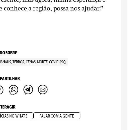
presente, mas agora, minha esperança é
 conhece a região, possa nos ajudar.”
DO SOBRE
MANAUS, TERROR, CENAS, MORTE, COVID -19Q
PARTILHAR
NTERAGIR
ÍCIAS NO WHATS
FALAR COM A GENTE