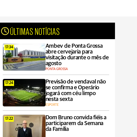
ÚLTIMAS NOTÍCIAS
Ambev de Ponta Grossa
17:34
abre cervejaria para
visitação durante o mês de
agosto
PONTA GROSSA
Previsão de vendaval não
17:24
se confirma e Operário
jogará com céu limpo
nesta sexta
ESPORTE
Dom Bruno convida fiéis a
17:22
participarem da Semana
da Família