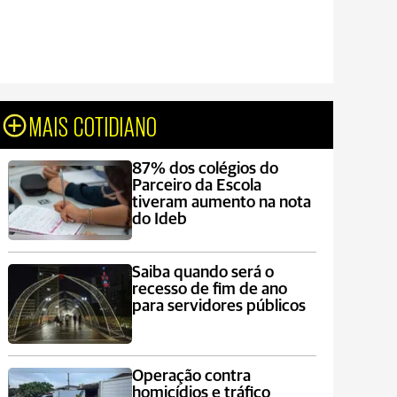
MAIS COTIDIANO
87% dos colégios do
Parceiro da Escola
tiveram aumento na nota
do Ideb
Saiba quando será o
recesso de fim de ano
para servidores públicos
Operação contra
homicídios e tráfico