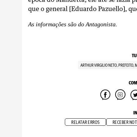
época do Mandetta, ele até se fazia 
que o general [Eduardo Pazuello], que
As informações são do Antagonista.
TU
ARTHUR VIRGILIO NETO, PREFEITO, 
COM
I
RELATAR ERROS
RECEBER NOT