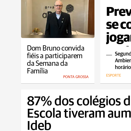
Prev
se c
joga
nest
Dom Bruno convida
Segund
fiéis a participarem
Ambient
da Semana da
horário
Família
ESPORTE
PONTA GROSSA
87% dos colégios d
Escola tiveram aum
Ideb