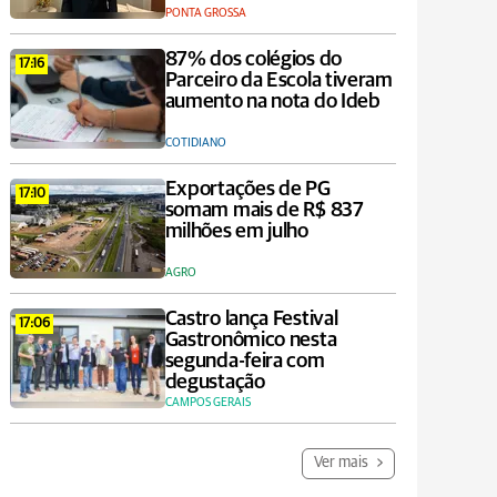
PONTA GROSSA
87% dos colégios do
17:16
Parceiro da Escola tiveram
aumento na nota do Ideb
COTIDIANO
Exportações de PG
17:10
somam mais de R$ 837
milhões em julho
AGRO
Castro lança Festival
17:06
Gastronômico nesta
segunda-feira com
degustação
CAMPOS GERAIS
Ver mais