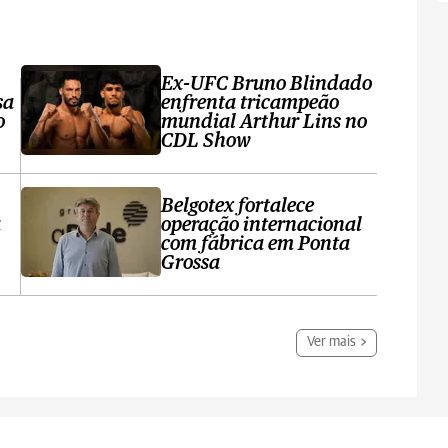
Ex-UFC Bruno Blindado
sa
enfrenta tricampeão
o
mundial Arthur Lins no
CDL Show
Belgotex fortalece
a
operação internacional
com fábrica em Ponta
Grossa
Ver mais