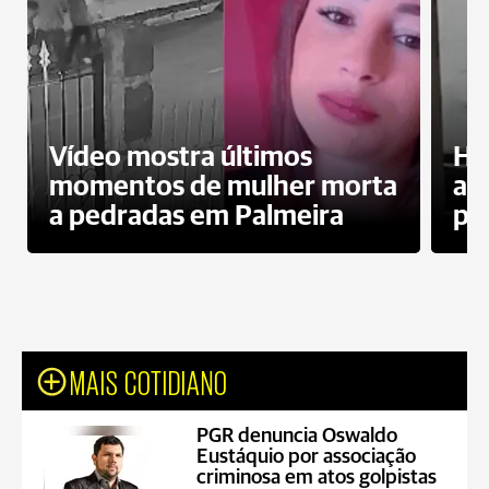
Vídeo mostra últimos
Ho
momentos de mulher morta
ag
a pedradas em Palmeira
pr
MAIS COTIDIANO
PGR denuncia Oswaldo
Eustáquio por associação
criminosa em atos golpistas