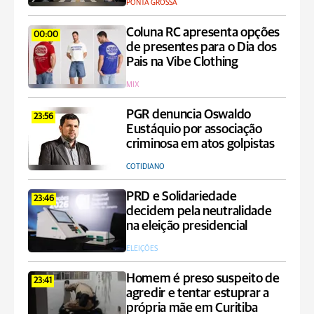
PONTA GROSSA
Coluna RC apresenta opções
00:00
de presentes para o Dia dos
Pais na Vibe Clothing
MIX
PGR denuncia Oswaldo
23:56
Eustáquio por associação
criminosa em atos golpistas
COTIDIANO
PRD e Solidariedade
23:46
decidem pela neutralidade
na eleição presidencial
ELEIÇÕES
Homem é preso suspeito de
23:41
agredir e tentar estuprar a
própria mãe em Curitiba