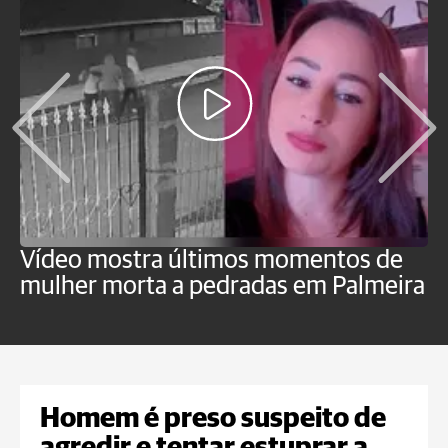
Vídeo mostra últimos momentos de
"
mulher morta a pedradas em Palmeira
c
U
Homem é preso suspeito de