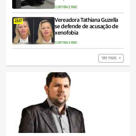
CURITIBA E RMC
Vereadora Tathiana Guzella
23:17
se defende de acusação de
xenofobia
CURITIBA E RMC
Ver mais