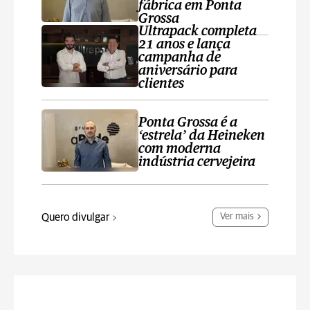
fábrica em Ponta
Grossa
Ultrapack completa
21 anos e lança
campanha de
aniversário para
clientes
Ponta Grossa é a
‘estrela’ da Heineken
com moderna
indústria cervejeira
Quero divulgar
Ver mais