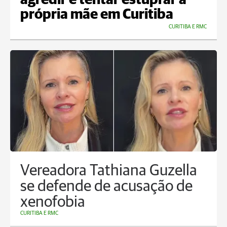
agredir e tentar estuprar a
própria mãe em Curitiba
CURITIBA E RMC
Vereadora Tathiana Guzella
se defende de acusação de
xenofobia
CURITIBA E RMC