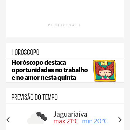
PUBLICIDADE
HORÓSCOPO
Horóscopo destaca
oportunidades no trabalho
e no amor nesta quinta
PREVISÃO DO TEMPO
a
Tibagi
in 20°C
max 23°C
min 20°C