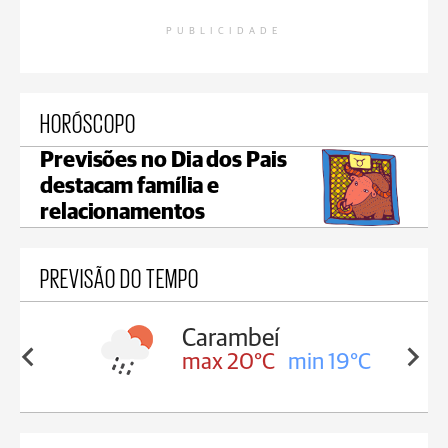
PUBLICIDADE
HORÓSCOPO
Previsões no Dia dos Pais
destacam família e
relacionamentos
PREVISÃO DO TEMPO
Carambeí
in 19°C
max 20°C
min 19°C