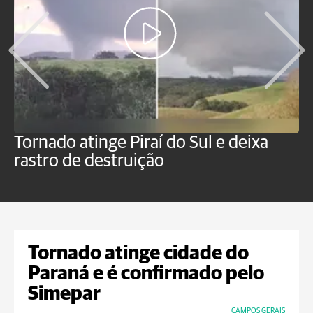
Tornado atinge Piraí do Sul e deixa
H
rastro de destruição
C
m
Tornado atinge cidade do
Paraná e é confirmado pelo
Simepar
CAMPOS GERAIS