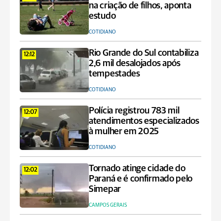
na criação de filhos, aponta
estudo
COTIDIANO
Rio Grande do Sul contabiliza
12:12
2,6 mil desalojados após
tempestades
COTIDIANO
Polícia registrou 783 mil
12:07
atendimentos especializados
à mulher em 2025
COTIDIANO
Tornado atinge cidade do
12:02
Paraná e é confirmado pelo
Simepar
CAMPOS GERAIS