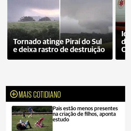
Id
Tornado atinge Piraí do Sul
de
e deixa rastro de destruição
Od
MAIS COTIDIANO
Pais estão menos presentes
na criação de filhos, aponta
estudo