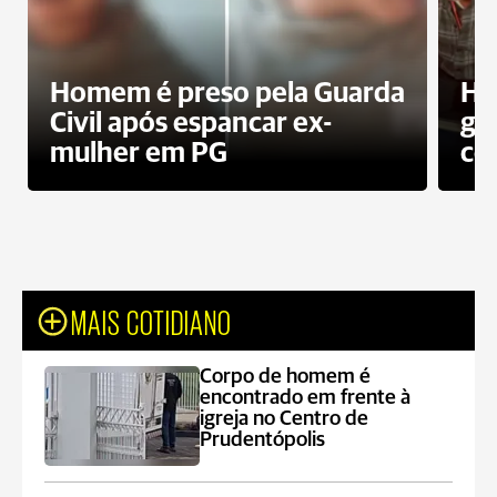
Homem é preso pela Guarda
Ho
Civil após espancar ex-
gr
mulher em PG
co
MAIS COTIDIANO
Corpo de homem é
encontrado em frente à
igreja no Centro de
Prudentópolis