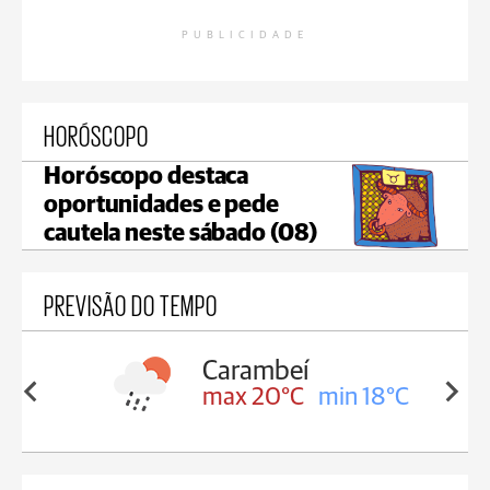
PUBLICIDADE
HORÓSCOPO
Horóscopo destaca
oportunidades e pede
cautela neste sábado (08)
PREVISÃO DO TEMPO
Carambeí
in 18°C
max 20°C
min 18°C