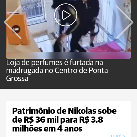
Loja de perfumes é furtada na
H
madrugada no Centro de Ponta
g
Grossa
c
Patrimônio de Nikolas sobe
de R$ 36 mil para R$ 3,8
milhões em 4 anos
ELEIÇÕES