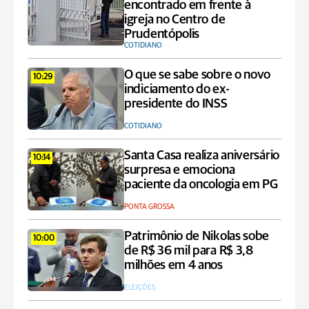
encontrado em frente à
igreja no Centro de
Prudentópolis
COTIDIANO
O que se sabe sobre o novo
10:29
indiciamento do ex-
presidente do INSS
COTIDIANO
Santa Casa realiza aniversário
10:14
surpresa e emociona
paciente da oncologia em PG
PONTA GROSSA
Patrimônio de Nikolas sobe
10:00
de R$ 36 mil para R$ 3,8
milhões em 4 anos
ELEIÇÕES